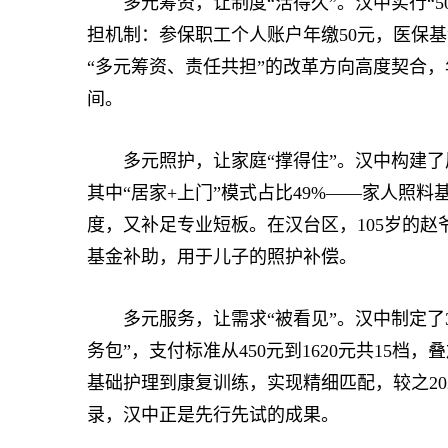
多元筹资，让制度“活得久”。汉中实行“50+
担机制：参保职工个人账户年缴50元，医保基
“多元筹资、责任共担”的改革方向高度契合，
间。
多元照护，让家庭“撑得住”。汉中构建了
其中“居家+上门”模式占比49%——家人照
度，又补足专业短板。在汉台区，105岁的赵
基金补助，用于儿子的照护补偿。
多元服务，让需求“被看见”。汉中制定了3
务包”，支付标准从450元到1620元共15
基础护理到康复训练，实现精细匹配，较之20
录，汉中正是先行先试的成果。