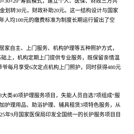
30+20”筹款模式，建立个人、医保、财政三方共
金划转30元，财政补助20元。这一结构设计与国家
年人均100元的缴费标准为制度长期运行留出了空
居家自主、上门服务、机构护理等五种照护方式，
料基础上，机构定期上门提供专业服务，既保留亲情温
爷爷每月享受6次定点机构上门照护，同时获得480元
大类40项护理服务项目，失能人员自选7项组成“服
档，叠加护理用品、助浴护理、辅具租赁3项特色服务，从
25年9月国家医保局印发全国统一的长护服务项目目