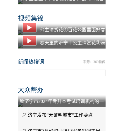
己的羽绒服为老人保暖
视频集锦
公主请赏花④百花公园里面好春
光
春天里的济宁｜公主请赏花③满
园春色凤凰台
新闻热搜词
来源：360新闻
大众帮办
致济宁市2024年专升本考试培训机构的一
封信
2
济宁发布“无证明城市”工作要点