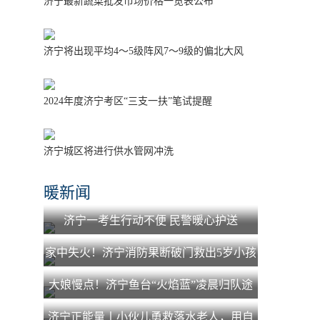
济宁最新蔬菜批发市场价格一览表公布
济宁将出现平均4～5级阵风7～9级的偏北大风
2024年度济宁考区“三支一扶”笔试提醒
济宁城区将进行供水管网冲洗
暖新闻
济宁一考生行动不便 民警暖心护送
家中失火！济宁消防果断破门救出5岁小孩
大娘慢点！济宁鱼台“火焰蓝”凌晨归队途
中为老人照路获赞
济宁正能量丨小伙儿勇救落水老人，用自