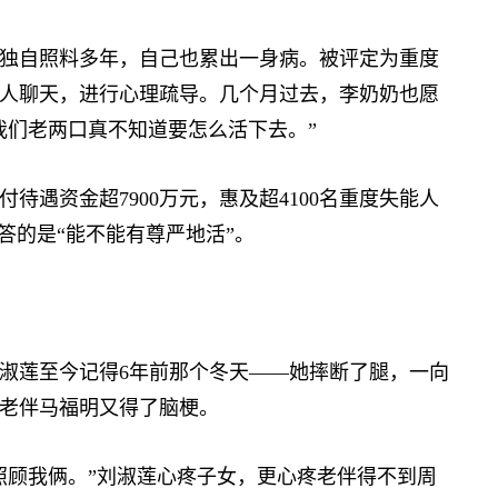
独自照料多年，自己也累出一身病。被评定为重度
人聊天，进行心理疏导。几个月过去，李奶奶也愿
我们老两口真不知道要怎么活下去。”
待遇资金超7900万元，惠及超4100名重度失能人
答的是“能不能有尊严地活”。
淑莲至今记得6年前那个冬天——她摔断了腿，一向
的老伴马福明又得了脑梗。
顾我俩。”刘淑莲心疼子女，更心疼老伴得不到周