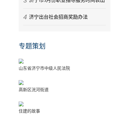
3
济宁市3月份职业指导服务时间表出
4
炉
济宁出台社会招商奖励办法
专题策划
山东省济宁市中级人民法院
高新区洸河街道
住建的故事