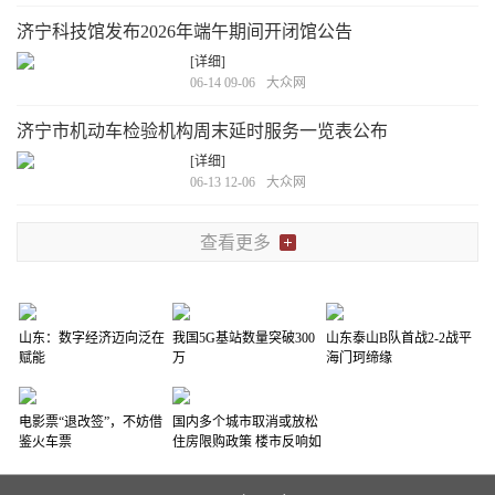
济宁科技馆发布2026年端午期间开闭馆公告
[详细]
06-14 09-06
大众网
济宁市机动车检验机构周末延时服务一览表公布
[详细]
06-13 12-06
大众网
查看更多
山东：数字经济迈向泛在
我国5G基站数量突破300
山东泰山B队首战2-2战平
赋能
万
海门珂缔缘
电影票“退改签”，不妨借
国内多个城市取消或放松
鉴火车票
住房限购政策 楼市反响如
何？