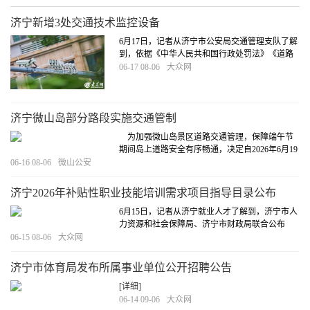
济宁新增3处交通技术监控设备
6月17日，记者从济宁市公安局交通管理支队了解
到，依据《中华人民共和国行政处罚法》《道路
交通安全违法行为处理程序规定》《山东省实施<
06-17 08-06
大众网
中华人民共和国道路交通安全法>办法》《非现场
查处道路交通安全违法行为操作规程（试行）》
等有关规定，结合道路实际情况，济宁市公安局
交通管理支队任城区勤务大队在辖区重点路段拟
济宁微山岛部分路段实施交通管制
新增3处固定式交通技术监控设备。
[详细]
为加强微山岛景区道路交通管理，保障端午节
期间岛上道路安全有序畅通，决定自2026年6月19
日起至6月21日，对微山岛上庄村北路（加油站
06-16 08-06
微山公安
路）南至府前路，北至东环湖路路段实施24小时
交通管制。
[详细]
济宁2026年补贴性职业技能培训需求项目指导目录公布
6月15日，记者从济宁就业人才了解到，济宁市人
力资源和社会保障局、济宁市财政局联合公布
《济宁市补贴性职业技能培训需求项目指导目录
06-15 08-06
大众网
（2026年）》。
[详细]
济宁市体育局发布所属事业单位公开招聘公告
[详细]
06-14 09-06
大众网