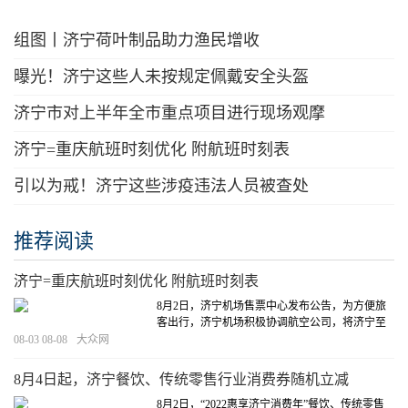
组图丨济宁荷叶制品助力渔民增收
曝光！济宁这些人未按规定佩戴安全头盔
济宁市对上半年全市重点项目进行现场观摩
济宁=重庆航班时刻优化 附航班时刻表
引以为戒！济宁这些涉疫违法人员被查处
推荐阅读
济宁=重庆航班时刻优化 附航班时刻表
8月2日，济宁机场售票中心发布公告，为方便旅
客出行，济宁机场积极协调航空公司，将济宁至
重庆往返航班由晚上飞行调整为白天飞行。
[详细]
08-03 08-08
大众网
8月4日起，济宁餐饮、传统零售行业消费券随机立减
8月2日，“2022惠享济宁消费年”餐饮、传统零售