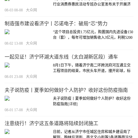
行业消费券惠民活动专班办公室发布关于开展济
宁市“2022惠享济宁消费年”餐饮、传统零售行业
08-03 08-08
大众网
消费券随机立减活动的通告。
[详细]
制造强市建设看济宁丨芯诺电子：破局“芯”势力
“这个项目总投资1.75亿元，购置国内先进设备150
台（套），每年可增加销售收入3亿元，利税5200
万元。”在山东芯诺电子科技股份有限公司（以下
08-02 13-08
大众网
简称“芯诺电子”）年产300万片半导体功率器件芯
片生产线项目现场，公司行政主管张岳说。
[详细]
一起见证！济宁环湖大道东线（太白湖新区段）通车
8月1日下午，随着济宁南二环跨洸府河互通立交
工程项目的结束，市民头车开道，撞开彩球，标
志着环湖大道东线工程太白湖新区段正式通车。
08-01 23-08
大众网
[详细]
夫子说防疫丨夏季如何做好个人防护？收好这份防疫指南
夫子说防疫丨夏季如何做好个人防护？收好这份
防疫指南
[详细]
08-01 17-08
大众网
注意绕行！济宁这五条道路将陆续封闭施工
日前，记者从济宁市任城区住房和城乡建设局了
解到，翰林坑涯街、南北文小街等5条道路雨污分