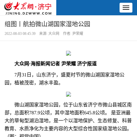
Toggl
naviga
组图丨航拍微山湖国家湿地公园
2022-08-03 08:45:39 来源: 大众网 作者: 尹荣耀
大众网·海报新闻记者 尹荣耀 济宁报道
7月31日，山东济宁，盛夏时节的微山湖国家湿地公
园，植被茂密，湖水丰盈。
微山湖国家湿地公园，位于山东省济宁市微山县城区南
部，总面积787.9公顷，其中湿地面积645.8公顷。 是亚洲最
大的草甸型湖泊湿地，是一个以湿地保护、生态修复、科普
教育、水质净化为主要内容的大型综合性国家级湿地公园。
（图：视觉中国）