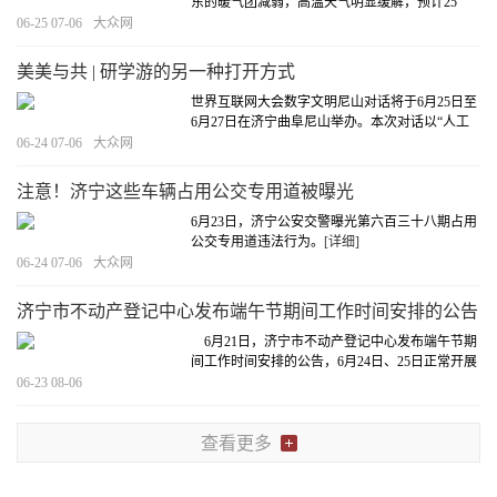
东的暖气团减弱，高温天气明显缓解，预计25
日，全省大部地区最高气温在35℃以下，滨州、
06-25 07-06
大众网
德州、聊城、济南北部和淄博北部34℃左右，鲁
南和沿海地区27—29℃，其他地区30—32℃。
[详
美美与共 | 研学游的另一种打开方式
细]
世界互联网大会数字文明尼山对话将于6月25日至
6月27日在济宁曲阜尼山举办。本次对话以“人工
智能时代：构建交流、互鉴、包容的数字世界”为
06-24 07-06
大众网
主题。大众网济宁推出“美美与共”系列短视频，
全面多元展现中华文化之美。
[详细]
注意！济宁这些车辆占用公交专用道被曝光
6月23日，济宁公安交警曝光第六百三十八期占用
公交专用道违法行为。
[详细]
06-24 07-06
大众网
济宁市不动产登记中心发布端午节期间工作时间安排的公告
6月21日，济宁市不动产登记中心发布端午节期
间工作时间安排的公告，6月24日、25日正常开展
不动产登记业务。
[详细]
06-23 08-06
查看更多