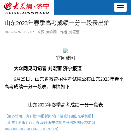
Toggl
naviga
山东2023年春季高考成绩一分一段表出炉
2023-06-26 07:12:02 来源: 大众网 作者: 刘宏蕾
官网截图
大众网见习记者 刘宏蕾 济宁报道
6月25日，山东省教育招生考试院公布山东2023年春季
高考成绩一分一段表。详情如下：
山东2023年春季高考成绩一分一段表
【更多新闻，请下载"海报新闻"客户端或订阅山东手机报】
【山东手机报订阅：移动/联通/电信用户分别发送短信SD到
10658000/106558000678/106597009】