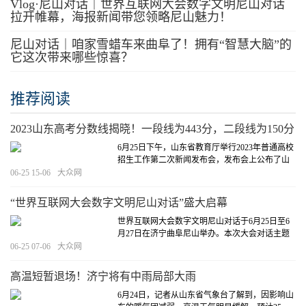
Vlog·尼山对话｜世界互联网大会数字文明尼山对话
拉开帷幕，海报新闻带您领略尼山魅力！
尼山对话｜咱家雪蜡车来曲阜了！拥有“智慧大脑”的
它这次带来哪些惊喜？
推荐阅读
2023山东高考分数线揭晓！一段线为443分，二段线为150分
6月25日下午，山东省教育厅举行2023年普通高校
招生工作第二次新闻发布会，发布会上公布了山
东省2023年夏季高考各类别分数线。其中，山东
06-25 15-06
大众网
2023高考普通类一段线443分，二段线150分，特
殊类型招生控制线520分。
[详细]
“世界互联网大会数字文明尼山对话”盛大启幕
世界互联网大会数字文明尼山对话于6月25日至6
月27日在济宁曲阜尼山举办。本次大会对话主题
为人工智能时代：构建交流、互鉴、包容的数字
06-25 07-06
大众网
世界。“世界互联网大会数字文明尼山对话”今日
盛大启幕。
[详细]
高温短暂退场！济宁将有中雨局部大雨
6月24日，记者从山东省气象台了解到，因影响山