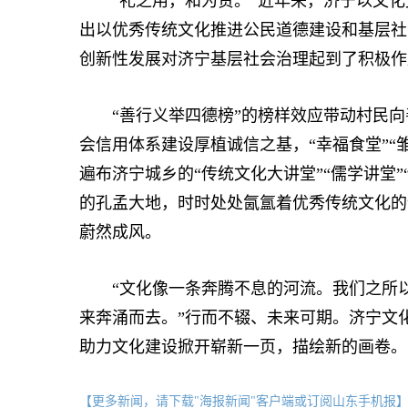
“礼之用，和为贵。”近年来，济宁以文化
出以优秀传统文化推进公民道德建设和基层社
创新性发展对济宁基层社会治理起到了积极作
“善行义举四德榜”的榜样效应带动村民向善
会信用体系建设厚植诚信之基，“幸福食堂”“
遍布济宁城乡的“传统文化大讲堂”“儒学讲堂”
的孔孟大地，时时处处氤氲着优秀传统文化的
蔚然成风。
“文化像一条奔腾不息的河流。我们之所以
来奔涌而去。”行而不辍、未来可期。济宁文
助力文化建设掀开崭新一页，描绘新的画卷。
【更多新闻，请下载"海报新闻"客户端或订阅山东手机报