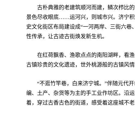
古朴典雅的老建筑顺河而建，鳞次栉比的沿
景色尽收眼底……运河兴，则城市兴。济宁积极
史文化街区布局建设成“一河两岸、三街六巷
性传承，让古迹古街焕发新生机。
在红荷飘香、渔歌点点的南阳湖畔，看渔家
古镇珍贵的文化遗迹，世外桃源般的古镇风情
“不逛竹竿巷，白来济宁城。”伴随元代开
编、土产、杂货等为主的手工业作坊区。沿运
着，穿过古香古色的街道，感受着这座城不老