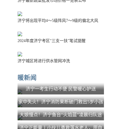
济宁最新蔬菜批发市场价格一览表公布
济宁将出现平均4～5级阵风7～9级的偏北大风
2024年度济宁考区“三支一扶”笔试提醒
济宁城区将进行供水管网冲洗
暖新闻
济宁一考生行动不便 民警暖心护送
家中失火！济宁消防果断破门救出5岁小孩
大娘慢点！济宁鱼台“火焰蓝”凌晨归队途
中为老人照路获赞
济宁正能量丨小伙儿勇救落水老人，用自