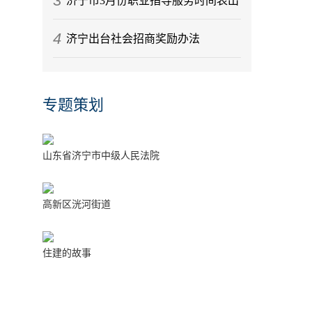
3
济宁市3月份职业指导服务时间表出
4
炉
济宁出台社会招商奖励办法
专题策划
山东省济宁市中级人民法院
高新区洸河街道
住建的故事