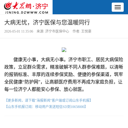
Toggl
naviga
大病无忧，济宁医保与您温暖同行
2026-05-01 11:35:06 来源: 济宁市医保中心 作者: 王悦豪
健康无小事，大病无小事。济宁市职工、居民大病保险
政策，立足群众需求，精准破解不同人群参保难题，以清晰
的报销标准、丰厚的连续参保奖励、便捷的参保渠道，筑牢
全民健康“防护网”，让高额医疗费用不再成为家庭负担，让
每一位济宁人都能安心参保、放心就医。
【更多新闻，请下载"海报新闻"客户端或订阅山东手机报】
【山东手机报订阅：移动用户发送短信SD到10658000】