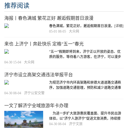
推荐阅读
海报丨春色满城 繁花正好 邂逅假期首日浪漫
春色满城，繁花正好，邂逅假期首日浪漫。
[详细]
05-01 08-05
大众网
来也 上济宁丨奔赴快乐 定格“五一”春光
“五一”假期即将到来，济宁正以开放的姿态、优
质的服务，等待着八方游客，在济宁，可以漫步
孔庙感受千年文脉，泛舟运河聆听历史回响，登
04-30 15-04
大众网
临梁山领略英雄豪情，漫步微湖欣赏湿地风光，
在非遗体验中触摸传统温度，在市井烟火中感受
济宁市设立高架交通违法举报平台
现代活力。
[详细]
为规范济宁市内环高架路和崇德大道道路交通秩
序，加强道路交通管理，预防和减少道路交通事
故，依据《中华人民共和国行政处罚法》《中华
04-30 08-04
济宁公安交警
人民共和国道路交通安全法》《道路交通安全违
法行为处理程序规定》等法律文件规定，济宁市
一文了解济宁全域旅游年卡办理
公安局交通管理支队绕城高架大队设立交通
[详细]
为进一步扩大旅游惠民覆盖面、提升市民出游
体验，以“济宁人游济宁”促进文旅消费，持续擦
亮“孔孟之乡、运河之都”品牌，全新推出“济宁全
04-30 08-04
济宁文旅