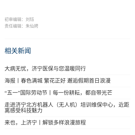
初审编辑：刘钰
责任编辑：朱仙娉
相关新闻
大病无忧，济宁医保与您温暖同行
海报丨春色满城 繁花正好 邂逅假期首日浪漫
“五一”国际劳动节丨每一份耕耘，都自带光芒
走进济宁北方机器人（无人机）培训维保中心，近距
离感受科技魅力
来也，上济宁丨解锁多样浪漫旅程