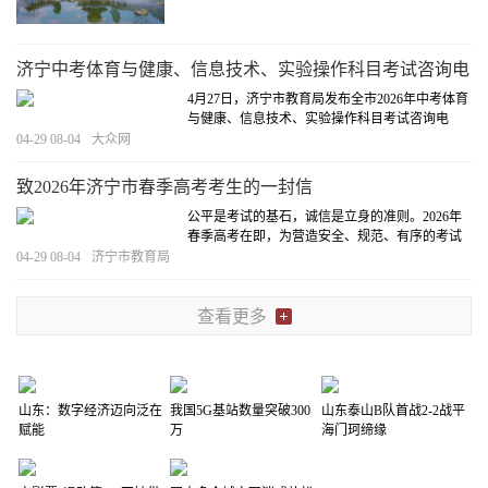
域旅游年卡”。本年卡在原有23家收费A级景区基
础上，新增尼山圣境、鲁源村、济宁方特等热门
景点，共计覆盖27家收费景区，景区
[详细]
济宁中考体育与健康、信息技术、实验操作科目考试咨询电
话公布
4月27日，济宁市教育局发布全市2026年中考体育
与健康、信息技术、实验操作科目考试咨询电
话。
[详细]
04-29 08-04
大众网
致2026年济宁市春季高考考生的一封信
公平是考试的基石，诚信是立身的准则。2026年
春季高考在即，为营造安全、规范、有序的考试
环境，保障每位考生的合法权益，济宁市教育招
04-29 08-04
济宁市教育局
生考试院特致信给您。
[详细]
查看更多
山东：数字经济迈向泛在
我国5G基站数量突破300
山东泰山B队首战2-2战平
赋能
万
海门珂缔缘