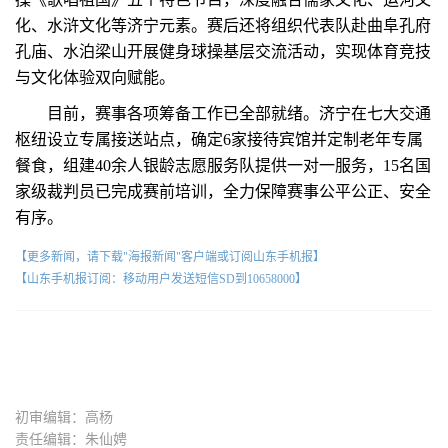
化、水浒文化等济宁元素。赛后还将组织代表队赴曲阜孔府
孔庙、水泊梁山开展健身球操基层交流活动，实现体育竞技
与文化体验双向赋能。
目前，赛事各项筹备工作已全部就绪。济宁在七大交通
枢纽设立专属接送站点，确定6家接待宾馆并定制老年专属
餐食，组建40余人银龄志愿服务队提供一对一服务，15名国
家级裁判员已完成赛前培训，全力保障赛事公平公正、安全
有序。
【更多新闻，请下载"海报新闻"客户端或订阅山东手机报】
【山东手机报订阅：移动用户发送短信SD到10658000】
初审编辑：高杨
责任编辑：朱仙娉