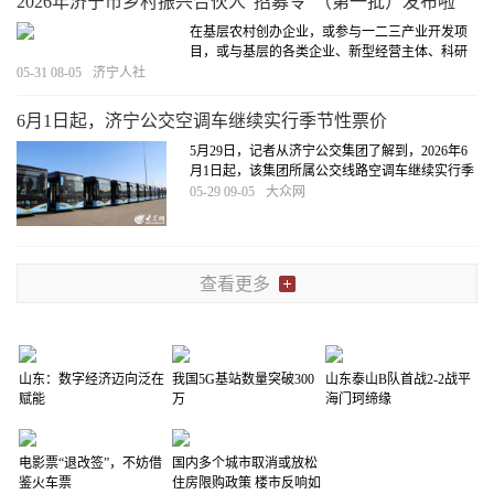
2026年济宁市乡村振兴合伙人“招募令”（第一批）发布啦
在基层农村创办企业，或参与一二三产业开发项
目，或与基层的各类企业、新型经营主体、科研
创新主体进行多形式的项目合伙合作，能够助力
05-31 08-05
济宁人社
乡村振兴战略实施、带动富民兴业的各类人才，
均可成为乡村振兴合伙人。
[详细]
6月1日起，济宁公交空调车继续实行季节性票价
5月29日，记者从济宁公交集团了解到，2026年6
月1日起，该集团所属公交线路空调车继续实行季
节性票价，在2026年6月1日至2026年9月30日期
05-29 09-05
大众网
间，空调车执行2元票价，并同步开启空调。
[详
细]
查看更多
山东：数字经济迈向泛在
我国5G基站数量突破300
山东泰山B队首战2-2战平
赋能
万
海门珂缔缘
电影票“退改签”，不妨借
国内多个城市取消或放松
鉴火车票
住房限购政策 楼市反响如