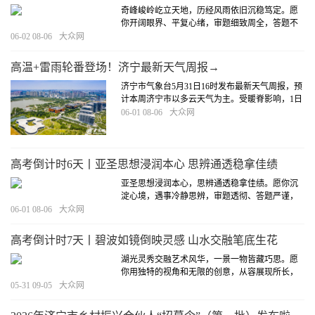
奇峰峻岭屹立天地，历经风雨依旧沉稳笃定。愿
你开阔眼界、平复心绪，审题细致周全，答题不
急不躁，以从容姿态直面每一道考题。
[详细]
06-02 08-06
大众网
高温+雷雨轮番登场！济宁最新天气周报→
济宁市气象台5月31日16时发布最新天气周报，预
计本周济宁市以多云天气为主。受暖脊影响，1日
至3日有高温天气，最高气温35℃左右，局部可达
06-01 08-06
大众网
37℃以上。受冷涡影响，3日至7日部分地区有雷
雨或阵雨。
[详细]
高考倒计时6天丨亚圣思想浸润本心 思辨通透稳拿佳绩
亚圣思想浸润本心，思辨通透稳拿佳绩。愿你沉
淀心境，遇事冷静思辨，审题透彻、答题严谨，
以沉稳心态稳扎稳打，斩获理想成绩。
[详细]
06-01 08-06
大众网
高考倒计时7天丨碧波如镜倒映灵感 山水交融笔底生花
湖光灵秀交融艺术风华，一景一物皆藏巧思。愿
你用独特的视角和无限的创意，从容展现所长，
在考场上交出独具匠心的答卷。
[详细]
05-31 09-05
大众网