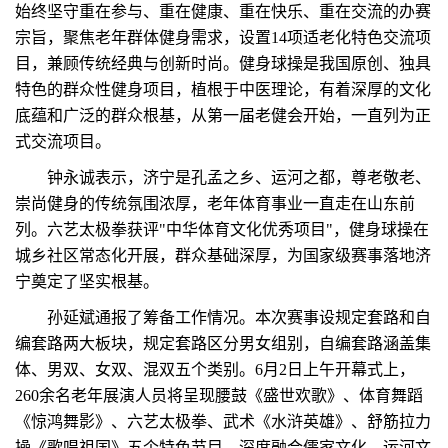
始终坚守重在参与、重在健康、重在快乐、重在交流的办赛
宗旨，聚焦老年群体健身需求，设置14项适老化特色交流项
目，兼顾传统经典与创新时尚。健身球操是我国原创、独具
特色的群众性健身项目，植根于中医理论，有着深厚的文化
底蕴和广泛的群众根基，从第一届老健会开始，一直列为正
式交流项目。
钟永诚表示，济宁是孔孟之乡、运河之都，尊老敬老、
崇尚健身的传统氛围浓厚，老年体育事业一直走在山东前
列。六艺太极拳获评"中华体育文化优秀项目"，健身球操在
城乡社区常态化开展，群众基础深厚，为国家级赛事落地济
宁奠定了坚实根基。
孙延斌通报了筹备工作情况。本次赛事设规定套路和自
编套路两大板块，规定套路区分男女组别，自编套路涵盖集
体、男双、女双、混双五个类别。6月2日上午开幕式上，
260余名老年展演人员将呈现腰鼓《盛世欢歌》、体育舞蹈
《惊鸿舞影》、六艺太极拳、武术《水浒英雄》、舒筋拉力
操《歌唱祖国》五个特色节目，深度融合儒家文化、运河文