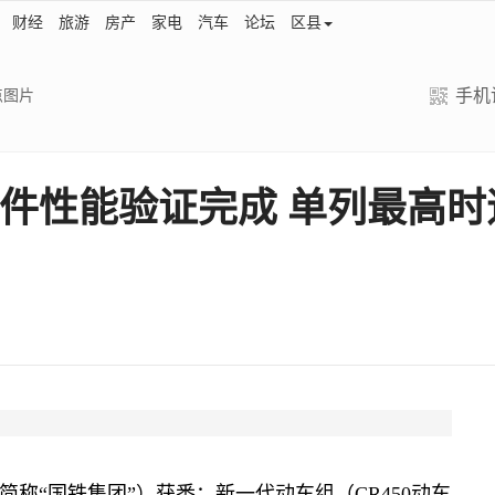
财经
旅游
房产
家电
汽车
论坛
区县
手机
点图片
件性能验证完成 单列最高时速
“国铁集团”）获悉：新一代动车组（CR450动车