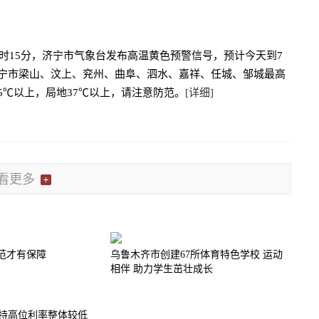
14时15分，济宁市气象台发布高温黄色预警信号，预计今天到7
济宁市梁山、汶上、兖州、曲阜、泗水、嘉祥、任城、邹城最高
5℃以上，局地37℃以上，请注意防范。
[详细]
看更多
规范才有保障
乌鲁木齐市创建67所体育特色学校 运动
相伴 助力学生茁壮成长
持高位利率整体较低