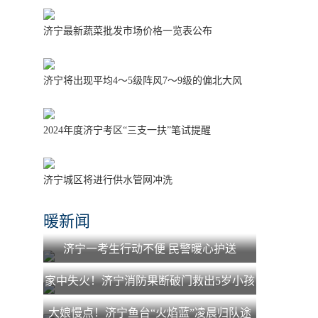
济宁最新蔬菜批发市场价格一览表公布
济宁将出现平均4～5级阵风7～9级的偏北大风
2024年度济宁考区“三支一扶”笔试提醒
济宁城区将进行供水管网冲洗
暖新闻
济宁一考生行动不便 民警暖心护送
家中失火！济宁消防果断破门救出5岁小孩
大娘慢点！济宁鱼台“火焰蓝”凌晨归队途