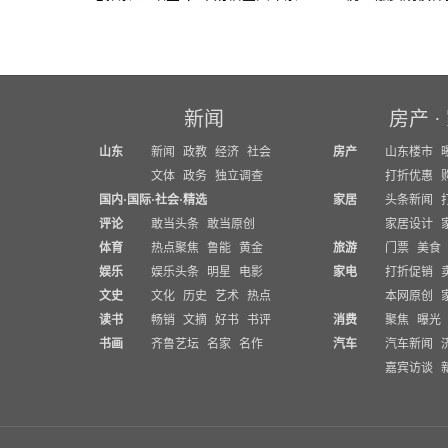
新闻
房产
·
山东
新闻
政教
经济
社会
房产
山东楼市
文体
政务
独立调查
打折优惠
国内
·
国际
·
社会
·
精选
家居
头条新闻
评论
敢当头条
敢当原创
家居设计
体育
热点聚焦
鲁能
黄金
旅游
门票
美食
娱乐
娱乐头条
明星
电影
家电
打折促销
文史
文化
历史
艺术
热点
本网原创
读书
畅销
文摘
好书
书评
消费
聚焦
曝光
书画
齐鲁艺坛
名家
名作
汽车
汽车新闻
嘉宾访谈