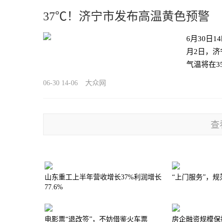
37℃！济宁市发布高温黄色预警
6月30日
月2日，
气温将在3
06-30 14-06
大众网
查
山东重工上半年营收增长37%利润增长
“上门服务”，
77.6%
电影票“退改签”，不妨借鉴火车票
房企融资规模保