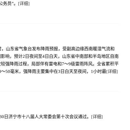
公务员”。
[详细]
6时，山东省气象台发布降雨预报，受副高边缘西南暖湿气流和
同影响，预计2日夜间至4日白天，山东省中南部和半岛地区自南
次较强降雨过程，局部伴有雷电和7～9级雷雨阵风。全省累积平
0～50毫米，强降雨主要集中在3日白天至夜间，1小时最
[详细]
6月30日济宁市十八届人大常委会第十次会议通过。
[详细]