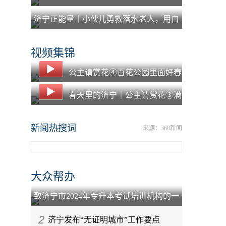
中为老人照路获赞
济宁正能量丨小伙儿勇救落水老人，用自
己的羽绒服为老人保暖
视频集锦
公主请赏花④百花公园里面好春
光
春天里的济宁｜公主请赏花③满
园春色凤凰台
新闻热搜词
来源：360新闻
大众帮办
致济宁市2024年专升本考试培训机构的一
封信
2
济宁发布“无证明城市”工作要点