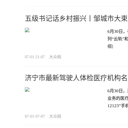
五级书记话乡村振兴丨邹城市大束
小产业带动大发展
6月30日
列“云轨”
细]
07-01 21-07
大众网
济宁市最新驾驶人体检医疗机构名
6月30日
业务的医
12123”
07-01 07-07
大众网