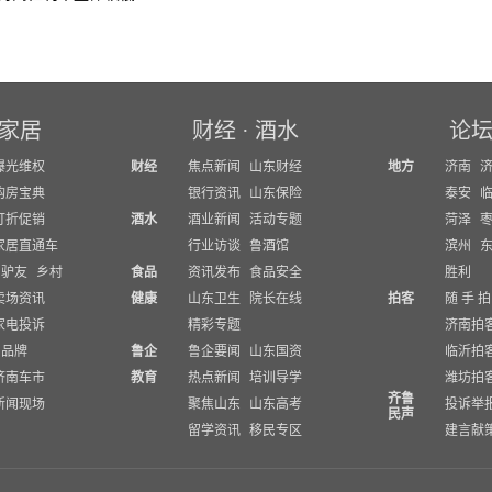
家居
财经
·
酒水
论
曝光维权
财经
焦点新闻
山东财经
地方
济南
购房宝典
银行资讯
山东保险
泰安
打折促销
酒水
酒业新闻
活动专题
菏泽
家居直通车
行业访谈
鲁酒馆
滨州
驴友
乡村
食品
资讯发布
食品安全
胜利
卖场资讯
健康
山东卫生
院长在线
拍客
随 手 拍
家电投诉
精彩专题
济南拍
品牌
鲁企
鲁企要闻
山东国资
临沂拍
济南车市
教育
热点新闻
培训导学
潍坊拍
齐鲁
新闻现场
聚焦山东
山东高考
投诉举
民声
留学资讯
移民专区
建言献