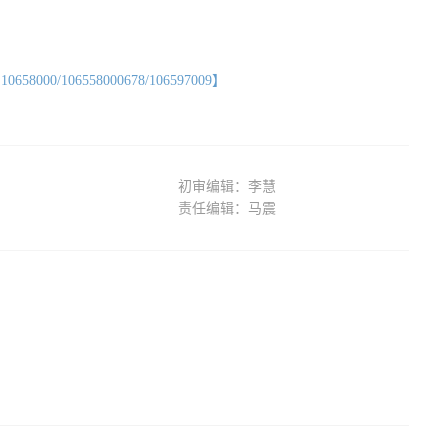
】
/106558000678/106597009】
初审编辑：李慧
责任编辑：马震