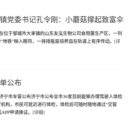
镇党委书记孔令刚：小蘑菇撑起致富伞
，在位于邹城市大束镇的山东友泓生物公司食用菌生产区，一列
和“地铁”映入眼帘，一排排瓶装培养皿在轨道上有序传动。
[详
单公布
，济宁市车管公布济宁市公布全市36家目前能够办理驾驶人体检
疗机构，市民可就近进行体检，体检后可随时随地通过“交管
手机APP申请换证。
[详细]