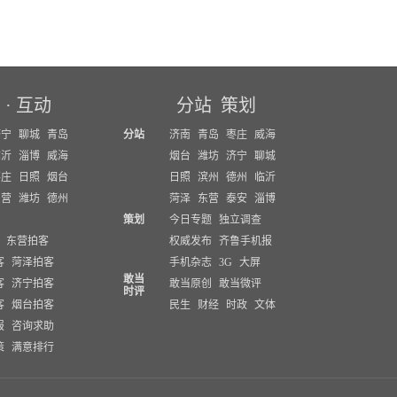
坛
·
互动
分站
策划
济宁
聊城
青岛
分站
济南
青岛
枣庄
威海
临沂
淄博
威海
烟台
潍坊
济宁
聊城
枣庄
日照
烟台
日照
滨州
德州
临沂
东营
潍坊
德州
菏泽
东营
泰安
淄博
策划
今日专题
独立调查
东营拍客
权威发布
齐鲁手机报
客
菏泽拍客
手机杂志
3G
大屏
敢当
客
济宁拍客
敢当原创
敢当微评
时评
客
烟台拍客
民生
财经
时政
文体
报
咨询求助
策
满意排行