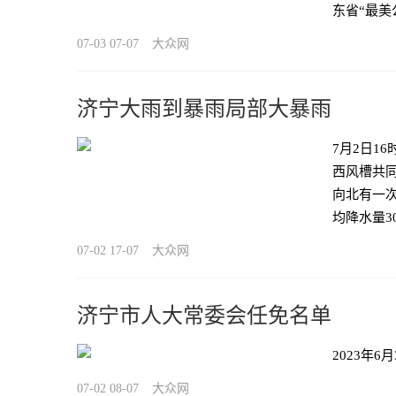
东省“最美
07-03 07-07
大众网
济宁大雨到暴雨局部大暴雨
7月2日1
西风槽共
向北有一
均降水量3
07-02 17-07
大众网
济宁市人大常委会任免名单
2023年
07-02 08-07
大众网