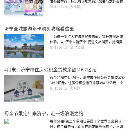
发布会举行，标志着该场集音乐盛宴与龙虾美食
于一体的活动正式进入倒计时。据悉，演唱会将
05-11 17-05
大众网
于5月30日在鱼台鱼稼里广场启幕，将经典音乐与
地方特色龙虾美食深度融合，让观众沉浸式感受
滨湖水城的独特魅力，近距离领略群星风
[详细]
济宁全域旅游年卡购买攻略看这里
为进一步扩大旅游惠民覆盖面、提升市民出游
体验，以“济宁人游济宁”促进文旅消费，持续擦
亮“孔孟之乡、运河之都”品牌，全新推出“济宁全
05-11 08-05
济宁文旅
域旅游年卡”。本年卡在原有23家收费A级景区基
础上，新增尼山圣境、鲁源村、济宁方特等热门
景点，共计覆盖27家收费景区，景区
[详细]
4月末，济宁市住房公积金贷款余额316.2亿元
截至2026年4月30日，济宁市住房公积金贷款余额
316.2亿元，住房公积金缴存余额494.33亿元，个
贷率为63.97％。
[详细]
05-11 08-05
大众网
母亲节限定！来济宁，赴一场浪漫之约
每年5月的第二个星期日是属于全世界母亲的节
日，这个母亲节，别只在朋友圈晒祝福了，不如