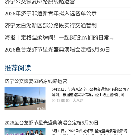
济宁公交恢复63路原线路运营
2026年济宁非遗新青年拟入选名单公示
济宁太白湖新区部分路段实行交通管制
海报丨定格温柔瞬间！一起探班TA们的日常→
2026鱼台龙虾节星光盛典演唱会定档5月30日
推荐阅读
济宁公交恢复63路原线路运营
5月11日，记者从济宁市公共交通集团有限公司了
解到，根据道路实际情况，经上级主管部门同
意，2026年5月12日起，济宁公交拟恢复63路原线
05-12 08-05
大众网
路运营。
[详细]
2026鱼台龙虾节星光盛典演唱会定档5月30日
5月11日，2026鱼台龙虾节·星光盛典演唱会新闻