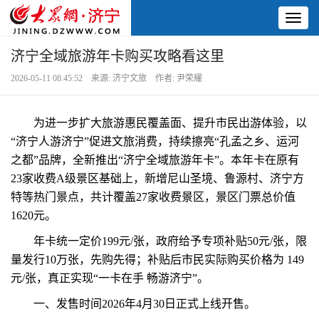
Toggl
naviga
济宁全域旅游年卡购买攻略看这里
2026-05-11 08:45:52 来源: 济宁文旅 作者: 尹荣耀
为进一步扩大旅游惠民覆盖面、提升市民出游体验，以
“济宁人游济宁”促进文旅消费，持续擦亮“孔孟之乡、运河
之都”品牌，全新推出“济宁全域旅游年卡”。本年卡在原有
23家收费A级景区基础上，新增尼山圣境、鲁源村、济宁方
特等热门景点，共计覆盖27家收费景区，景区门票总价值
1620元。
年卡统一定价199元/张，政府给予专项补贴50元/张，限
量发行10万张，先购先得；补贴后市民实际购买价格为 149
元/张，真正实现“一卡在手 畅游济宁”。
一、发售时间2026年4月30日正式上线开售。