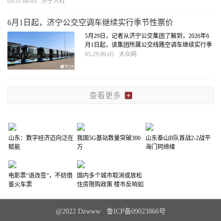
创新主体进行多形式的项目合伙合作，能够助力
05-31 08-05
济宁人社
乡村振兴战略实施、带动富民兴业的各类人才，
均可成为乡村振兴合伙人。
[详细]
6月1日起，济宁公交空调车继续实行季节性票价
5月29日，记者从济宁公交集团了解到，2026年6
月1日起，该集团所属公交线路空调车继续实行季
节性票价，在2026年6月1日至2026年9月30日期
05-29 09-05
大众网
间，空调车执行2元票价，并同步开启空调。
[详
细]
查看更多
山东：数字经济迈向泛在
我国5G基站数量突破300
山东泰山B队首战2-2战平
赋能
万
海门珂缔缘
电影票“退改签”，不妨借
国内多个城市取消或放松
鉴火车票
住房限购政策 楼市反响如
何？
@2022 Dzwww 鲁ICP备09023866号