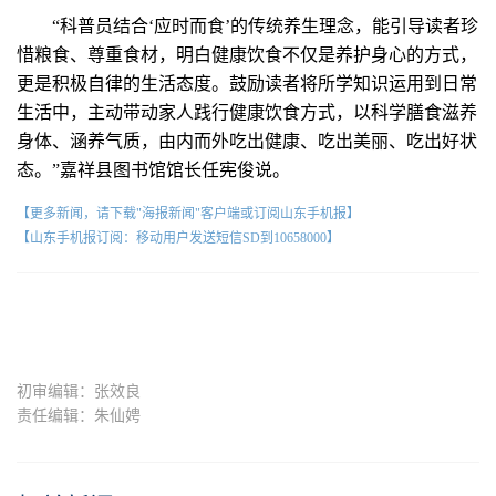
“科普员结合‘应时而食’的传统养生理念，能引导读者珍
惜粮食、尊重食材，明白健康饮食不仅是养护身心的方式，
更是积极自律的生活态度。鼓励读者将所学知识运用到日常
生活中，主动带动家人践行健康饮食方式，以科学膳食滋养
身体、涵养气质，由内而外吃出健康、吃出美丽、吃出好状
态。”嘉祥县图书馆馆长任宪俊说。
【更多新闻，请下载"海报新闻"客户端或订阅山东手机报】
【山东手机报订阅：移动用户发送短信SD到10658000】
初审编辑：张效良
责任编辑：朱仙娉