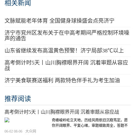
相关新闻
文脉赋能老年体育 全国健身球操盛会点亮济宁
济宁市兖州区发布关于在中高考期间严格控制环境噪
声的通告
山东省继续发布高温黄色预警！济宁局部38℃以上
高考倒计时5天丨山川胸襟眼界开阔 沉着审题从容应
战
济宁美食联赛送福利 两款特色伴手礼为考生加油
推荐阅读
高考倒计时5天丨山川胸襟眼界开阔 沉着审题从容应战
奇峰峻岭屹立天地，历经风雨依旧沉稳笃定。愿
你开阔眼界、平复心绪，审题细致周全，答题不
急不躁，以从容姿态直面每一道考题。
[详细]
06-02 08-06
大众网