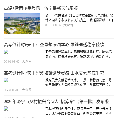
高温+雷雨轮番登场！济宁最新天气周报→
济宁市气象台5月31日16时发布最新天气周报，预
计本周济宁市以多云天气为主。受暖脊影响，1日
至3日有高温天气，最高气温35℃左右，局部可达
06-01 08-06
大众网
37℃以上。受冷涡影响，3日至7日部分地区有雷
雨或阵雨。
[详细]
高考倒计时6天丨亚圣思想浸润本心 思辨通透稳拿佳绩
亚圣思想浸润本心，思辨通透稳拿佳绩。愿你沉
淀心境，遇事冷静思辨，审题透彻、答题严谨，
以沉稳心态稳扎稳打，斩获理想成绩。
[详细]
06-01 08-06
大众网
高考倒计时7天丨碧波如镜倒映灵感 山水交融笔底生花
湖光灵秀交融艺术风华，一景一物皆藏巧思。愿
你用独特的视角和无限的创意，从容展现所长，
在考场上交出独具匠心的答卷。
[详细]
05-31 09-05
大众网
2026年济宁市乡村振兴合伙人“招募令”（第一批）发布啦
在基层农村创办企业，或参与一二三产业开发项
目，或与基层的各类企业、新型经营主体、科研