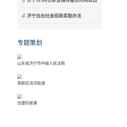
3
济宁市3月份职业指导服务时间表出
4
炉
济宁出台社会招商奖励办法
专题策划
山东省济宁市中级人民法院
高新区洸河街道
住建的故事