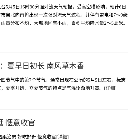
台5月5日16时30分强对流天气预报，受高空槽影响，预计6日
宁市自北向南将出现一次强对流天气过程，并伴有雷电和7～9级
。雨量分布不均，大部地区有小雨，累积平均降水量2～5毫米。
：夏早日初长 南风草木香
四节气中的第7个节气，通常出现在公历的5月5日左右，标志
束，夏季开始，立夏节气的特点是气温逐渐地升高。
[详细]
逛 惬意收官
温柔治愈 好吃好逛 惬意收官
[详细]