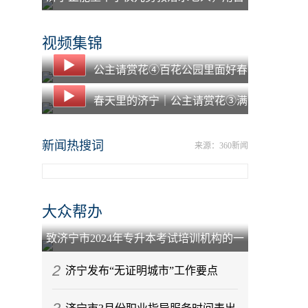
己的羽绒服为老人保暖
视频集锦
公主请赏花④百花公园里面好春
光
春天里的济宁｜公主请赏花③满
园春色凤凰台
新闻热搜词
来源：360新闻
大众帮办
致济宁市2024年专升本考试培训机构的一
封信
2
济宁发布“无证明城市”工作要点