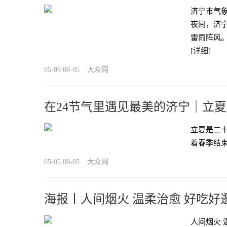
济宁市气象
夜间，济
雷雨阵风
[详细]
05-06 08-05
大众网
在24节气里遇见最美的济宁｜立夏
立夏是二十
着春季结
05-05 08-05
大众网
海报丨人间烟火 温柔治愈 好吃好
人间烟火 