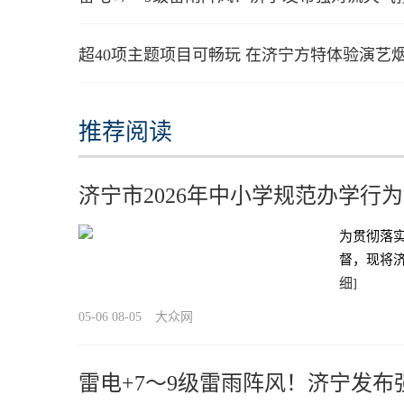
超40项主题项目可畅玩 在济宁方特体验演艺
推荐阅读
济宁市2026年中小学规范办学行
为贯彻落
督，现将济
细]
05-06 08-05
大众网
雷电+7～9级雷雨阵风！济宁发布