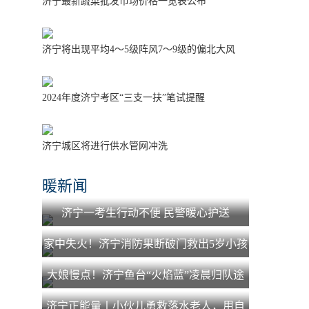
济宁最新蔬菜批发市场价格一览表公布
济宁将出现平均4～5级阵风7～9级的偏北大风
2024年度济宁考区“三支一扶”笔试提醒
济宁城区将进行供水管网冲洗
暖新闻
济宁一考生行动不便 民警暖心护送
家中失火！济宁消防果断破门救出5岁小孩
大娘慢点！济宁鱼台“火焰蓝”凌晨归队途
中为老人照路获赞
济宁正能量丨小伙儿勇救落水老人，用自