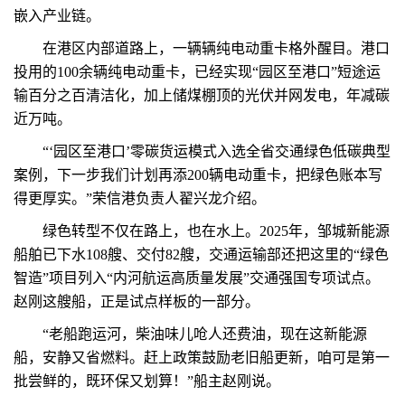
嵌入产业链。
在港区内部道路上，一辆辆纯电动重卡格外醒目。港口
投用的100余辆纯电动重卡，已经实现“园区至港口”短途运
输百分之百清洁化，加上储煤棚顶的光伏并网发电，年减碳
近万吨。
“‘园区至港口’零碳货运模式入选全省交通绿色低碳典型
案例，下一步我们计划再添200辆电动重卡，把绿色账本写
得更厚实。”荣信港负责人翟兴龙介绍。
绿色转型不仅在路上，也在水上。2025年，邹城新能源
船舶已下水108艘、交付82艘，交通运输部还把这里的“绿色
智造”项目列入“内河航运高质量发展”交通强国专项试点。
赵刚这艘船，正是试点样板的一部分。
“老船跑运河，柴油味儿呛人还费油，现在这新能源
船，安静又省燃料。赶上政策鼓励老旧船更新，咱可是第一
批尝鲜的，既环保又划算！”船主赵刚说。