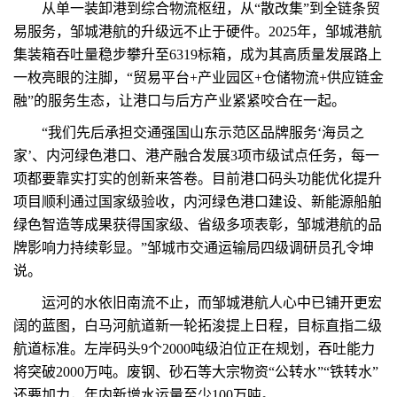
从单一装卸港到综合物流枢纽，从“散改集”到全链条贸
易服务，邹城港航的升级远不止于硬件。2025年，邹城港航
集装箱吞吐量稳步攀升至6319标箱，成为其高质量发展路上
一枚亮眼的注脚，“贸易平台+产业园区+仓储物流+供应链金
融”的服务生态，让港口与后方产业紧紧咬合在一起。
“我们先后承担交通强国山东示范区品牌服务‘海员之
家’、内河绿色港口、港产融合发展3项市级试点任务，每一
项都要靠实打实的创新来答卷。目前港口码头功能优化提升
项目顺利通过国家级验收，内河绿色港口建设、新能源船舶
绿色智造等成果获得国家级、省级多项表彰，邹城港航的品
牌影响力持续彰显。”邹城市交通运输局四级调研员孔令坤
说。
运河的水依旧南流不止，而邹城港航人心中已铺开更宏
阔的蓝图，白马河航道新一轮拓浚提上日程，目标直指二级
航道标准。左岸码头9个2000吨级泊位正在规划，吞吐能力
将突破2000万吨。废钢、砂石等大宗物资“公转水”“铁转水”
还要加力，年内新增水运量至少100万吨。