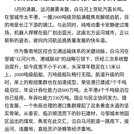
5月的清晨，运河晨雾未散，白马河上货轮汽笛长鸣。
在邹城市太平港，一艘2000吨级货船满载焦炭解缆启航，目
的地是长江下游的镇江。与此同时，纯电动重卡安静驶过堆
场，机器人焊臂在船厂划出弧光，这座北方运河城市，正以
崭新的姿态，驶向内河航运高质量发展的快车道。
作为鲁南地区综合交通运输体系的关键动脉，白马河在
邹城“以河兴市、港城联动”的战略引领下，历经三次系统整
治提升，如今底宽不小于45米，水深常年稳定在3.5米以
上，2000吨级船舶、万吨级船队畅行无阻。航道升级的同
时，岸上的枢纽集群也在加速成型，荣信港已建成7个千吨
级泊位，年设计吞吐能力达600万吨，太平港4个千吨级泊位
也已投用，年吞吐能力330万吨。国企与民企协同发力、错
位发展，一个布局合理的港口集群撑起了这条黄金水道的坚
实骨架。从泰安、临沂顺流而下的砂石建材，与邹城本地园
区运出的煤炭、焦炭在此交汇，沿白马河航道一路南下，接
运河、连腹地，直抵苏沪浙赣等经济重地。