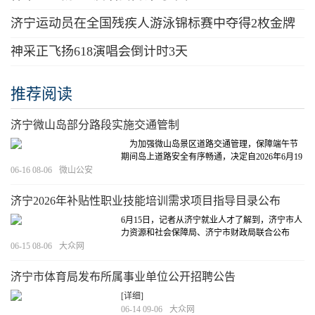
济宁运动员在全国残疾人游泳锦标赛中夺得2枚金牌
神采正飞扬618演唱会倒计时3天
推荐阅读
济宁微山岛部分路段实施交通管制
为加强微山岛景区道路交通管理，保障端午节
期间岛上道路安全有序畅通，决定自2026年6月19
日起至6月21日，对微山岛上庄村北路（加油站
06-16 08-06
微山公安
路）南至府前路，北至东环湖路路段实施24小时
交通管制。
[详细]
济宁2026年补贴性职业技能培训需求项目指导目录公布
6月15日，记者从济宁就业人才了解到，济宁市人
力资源和社会保障局、济宁市财政局联合公布
《济宁市补贴性职业技能培训需求项目指导目录
06-15 08-06
大众网
（2026年）》。
[详细]
济宁市体育局发布所属事业单位公开招聘公告
[详细]
06-14 09-06
大众网