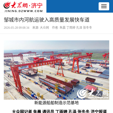
Toggl
naviga
邹城市内河航运驶入高质量发展快车道
2026-05-28 09:08:34 来源: 大众网 作者: 朱晨 丁雨婷 孔泽 张冬冬
新能源船舶制造示范基地
大众网记者 朱晨 通讯员 丁雨婷 孔泽 张冬冬 济宁报道