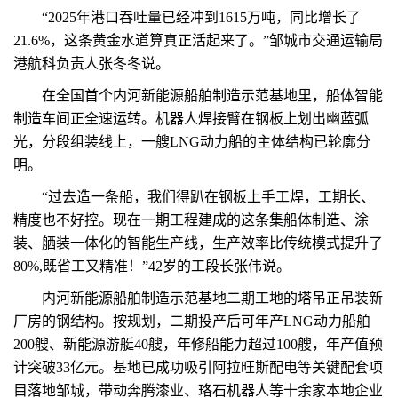
“2025年港口吞吐量已经冲到1615万吨，同比增长了
21.6%，这条黄金水道算真正活起来了。”邹城市交通运输局
港航科负责人张冬冬说。
在全国首个内河新能源船舶制造示范基地里，船体智能
制造车间正全速运转。机器人焊接臂在钢板上划出幽蓝弧
光，分段组装线上，一艘LNG动力船的主体结构已轮廓分
明。
“过去造一条船，我们得趴在钢板上手工焊，工期长、
精度也不好控。现在一期工程建成的这条集船体制造、涂
装、舾装一体化的智能生产线，生产效率比传统模式提升了
80%,既省工又精准！”42岁的工段长张伟说。
内河新能源船舶制造示范基地二期工地的塔吊正吊装新
厂房的钢结构。按规划，二期投产后可年产LNG动力船舶
200艘、新能源游艇40艘，年修船能力超过100艘，年产值预
计突破33亿元。基地已成功吸引阿拉旺斯配电等关键配套项
目落地邹城，带动奔腾漆业、珞石机器人等十余家本地企业