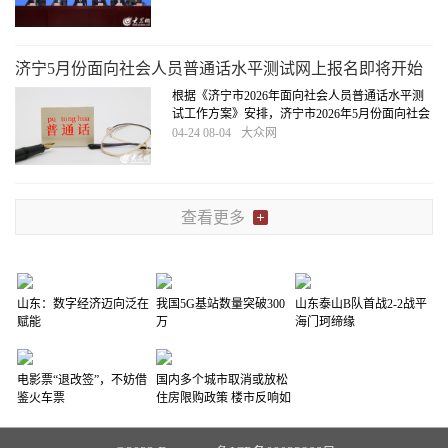
升级，重点实现四大突破，含金量、惠民度、便
捷性全面提升
[详细]
济宁5月份面向社会人员普通话水平测试网上报名即将开始
根据《济宁市2026年面向社会人员普通话水平测
试工作方案》安排，济宁市2026年5月份面向社会
人员的普通话水平测试网上报名即将开始。
[详细]
04-24 08-04
大众网
查看更多
山东：数字经济迈向泛在
我国5G基站数量突破300
山东泰山B队首战2-2战平
赋能
万
海门珂缔缘
电影票“退改签”，不妨借
国内多个城市取消或放松
鉴火车票
住房限购政策 楼市反响如
何？