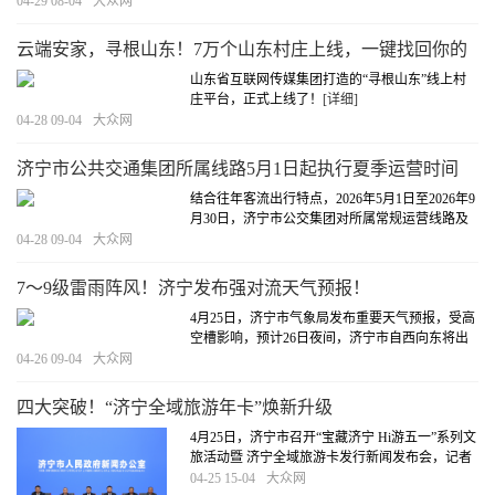
话。
[详细]
04-29 08-04
大众网
云端安家，寻根山东！7万个山东村庄上线，一键找回你的
故乡记忆
山东省互联网传媒集团打造的“寻根山东”线上村
庄平台，正式上线了！
[详细]
04-28 09-04
大众网
济宁市公共交通集团所属线路5月1日起执行夏季运营时间
结合往年客流出行特点，2026年5月1日至2026年9
月30日，济宁市公交集团对所属常规运营线路及
大站快车线路执行夏季运营时间。
[详细]
04-28 09-04
大众网
7～9级雷雨阵风！济宁发布强对流天气预报！
4月25日，济宁市气象局发布重要天气预报，受高
空槽影响，预计26日夜间，济宁市自西向东将出
现一次强对流天气过程，并伴有雷电和7～9级雷
04-26 09-04
大众网
雨阵风。雨量分布不均，大部地区有小雨，局部
中雨，累积平均降水量3～5毫米，局部10毫米以
四大突破！“济宁全域旅游年卡”焕新升级
上。
[详细]
4月25日，济宁市召开“宝藏济宁 Hi游五一”系列文
旅活动暨 济宁全域旅游卡发行新闻发布会，记者
从发布上了解到，本次“济宁全域旅游年卡”焕新
04-25 15-04
大众网