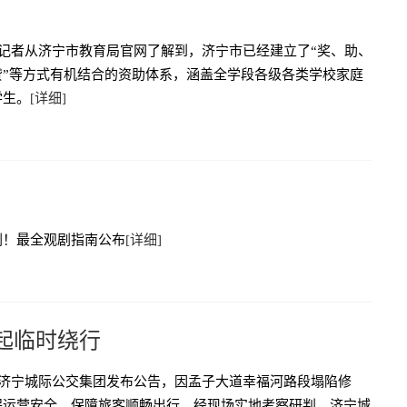
，记者从济宁市教育局官网了解到，济宁市已经建立了“奖、助、
贷”等方式有机结合的资助体系，涵盖全学段各级各类学校家庭
学生。
[详细]
剧！最全观剧指南公布
[详细]
日起临时绕行
，济宁城际公交集团发布公告，因孟子大道幸福河路段塌陷修
保运营安全，保障旅客顺畅出行，经现场实地考察研判，济宁城