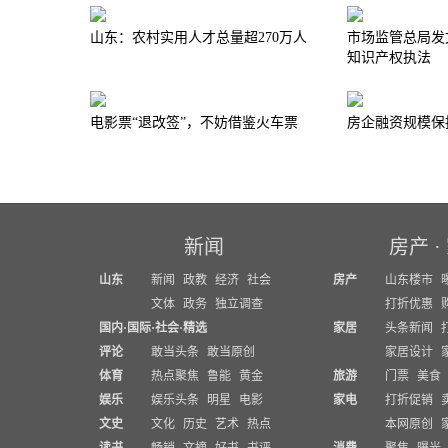
山东：农村实用人才总量超270万人
市场监管总局发
知识产权执法
电影票“退改签”，不妨借鉴火车票
房企融资规模保
新闻
房产
·
山东
新闻
政教
经济
社会
房产
山东楼市
文体
政务
独立调查
打折优惠
国内
·
国际
·
社会
·
精选
家居
头条新闻
评论
敢当头条
敢当原创
家居设计
体育
热点聚焦
鲁能
黄金
旅游
门票
美食
娱乐
娱乐头条
明星
电影
家电
打折促销
文史
文化
历史
艺术
热点
本网原创