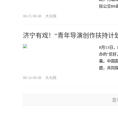
际公交B9
08-15 08-08
大众网
济宁有戏！“青年导演创作扶持计
8月13日
办的“尼
幕。中国
题，共同
08-14 08-08
大众网
查