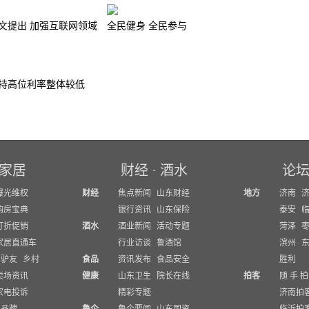
文提出 加强互联网领域
全民健身 全民参与
持高位利率整体较低
家居
财经
·
酒水
论
曝光维权
财经
焦点新闻
山东财经
地方
济南
购房宝典
银行资讯
山东保险
泰安
打折促销
酒水
酒业新闻
活动专题
菏泽
家居直通车
行业访谈
鲁酒馆
滨州
驴友
乡村
食品
资讯发布
食品安全
胜利
卖场资讯
健康
山东卫生
院长在线
拍客
随 手 拍
家电投诉
精彩专题
济南拍