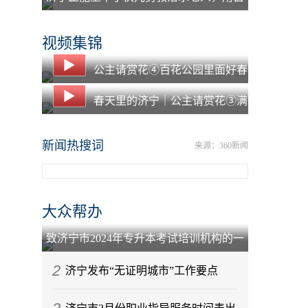
己的羽绒服为老人保暖
视频集锦
公主请赏花④百花公园里面好春
光
春天里的济宁｜公主请赏花③满
园春色凤凰台
新闻热搜词
来源：360新闻
大众帮办
致济宁市2024年专升本考试培训机构的一
封信
2
济宁发布“无证明城市”工作要点