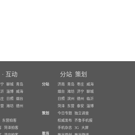
坛
·
互动
分站
策划
济宁
聊城
青岛
分站
济南
青岛
枣庄
威海
临沂
淄博
威海
烟台
潍坊
济宁
聊城
枣庄
日照
烟台
日照
滨州
德州
临沂
东营
潍坊
德州
菏泽
东营
泰安
淄博
策划
今日专题
独立调查
东营拍客
权威发布
齐鲁手机报
客
菏泽拍客
手机杂志
3G
大屏
敢当