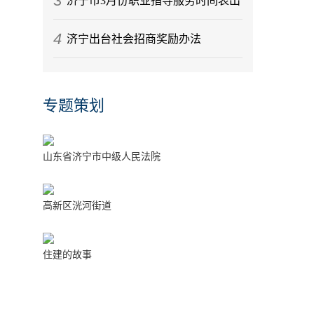
3
济宁市3月份职业指导服务时间表出
4
炉
济宁出台社会招商奖励办法
专题策划
山东省济宁市中级人民法院
高新区洸河街道
住建的故事