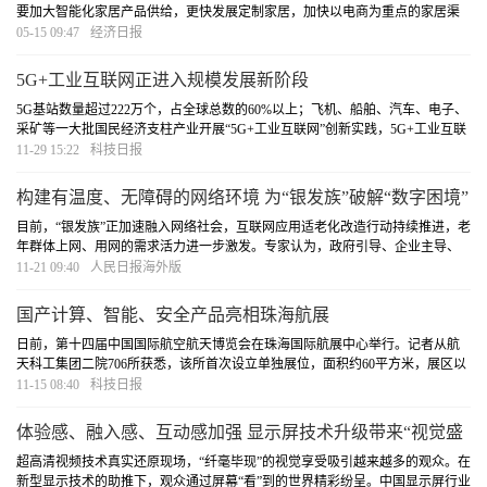
要加大智能化家居产品供给，更快发展定制家居，加快以电商为重点的家居渠
道重建，推动形成新的发展态势。
[详细]
05-15 09:47
经济日报
5G+工业互联网正进入规模发展新阶段
5G基站数量超过222万个，占全球总数的60%以上；飞机、船舶、汽车、电子、
采矿等一大批国民经济支柱产业开展“5G+工业互联网”创新实践，5G+工业互联
网全国在建项目超过4000个……近日，由工信部、湖北省人民政府共同主办的
11-29 15:22
科技日报
2022中国5G+工业互联网大会落下帷幕，大会系统
[详细]
构建有温度、无障碍的网络环境 为“银发族”破解“数字困境”
目前，“银发族”正加速融入网络社会，互联网应用适老化改造行动持续推进，老
年群体上网、用网的需求活力进一步激发。专家认为，政府引导、企业主导、
社会帮扶、家庭反哺等方面齐头并进，将积极破解老年人数字鸿沟难题、促进
11-21 09:40
人民日报海外版
数字红利惠及全民。
[详细]
国产计算、智能、安全产品亮相珠海航展
日前，第十四届中国国际航空航天博览会在珠海国际航展中心举行。记者从航
天科工集团二院706所获悉，该所首次设立单独展位，面积约60平方米，展区以
“计算、智能、安全”为主题，展出了众多明星展品，吸引大批观众前来参观。
11-15 08:40
科技日报
[详细]
体验感、融入感、互动感加强 显示屏技术升级带来“视觉盛
宴”
超高清视频技术真实还原现场，“纤毫毕现”的视觉享受吸引越来越多的观众。在
新型显示技术的助推下，观众通过屏幕“看”到的世界精彩纷呈。中国显示屏行业