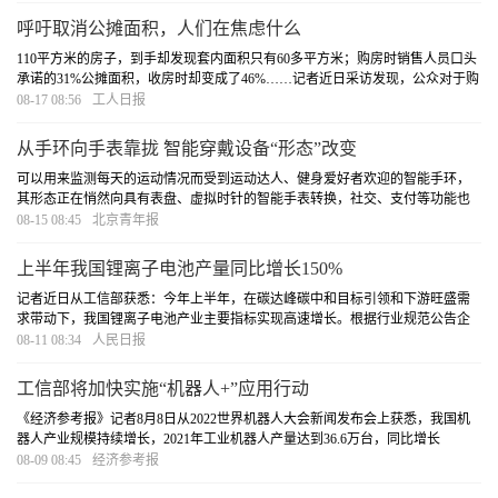
呼吁取消公摊面积，人们在焦虑什么
110平方米的房子，到手却发现套内面积只有60多平方米；购房时销售人员口头
承诺的31%公摊面积，收房时却变成了46%……记者近日采访发现，公众对于购
房时需要承担公摊面积费用多有诟病，不少人担心存在“消费暗区”。在这样的背
08-17 08:56
工人日报
景下，近年来一种声音甚嚣尘上——取消公摊
[详细]
从手环向手表靠拢 智能穿戴设备“形态”改变
可以用来监测每天的运动情况而受到运动达人、健身爱好者欢迎的智能手环，
其形态正在悄然向具有表盘、虚拟时针的智能手表转换，社交、支付等功能也
成为该类智能穿戴设备的标配。
[详细]
08-15 08:45
北京青年报
上半年我国锂离子电池产量同比增长150%
记者近日从工信部获悉：今年上半年，在碳达峰碳中和目标引领和下游旺盛需
求带动下，我国锂离子电池产业主要指标实现高速增长。根据行业规范公告企
业信息和行业协会测算，上半年我国锂离子电池产量超过280吉瓦时，同比增长
08-11 08:34
人民日报
150%，全行业收入突破4800亿元。
[详细]
工信部将加快实施“机器人+”应用行动
《经济参考报》记者8月8日从2022世界机器人大会新闻发布会上获悉，我国机
器人产业规模持续增长，2021年工业机器人产量达到36.6万台，同比增长
67.9%。服务机器人产量达到921.4万台，同比增长48.9%。下一步，工信部将进
08-09 08:45
经济参考报
一步维护机器人产业链供应链稳定，加快实施“机器人
[详细]