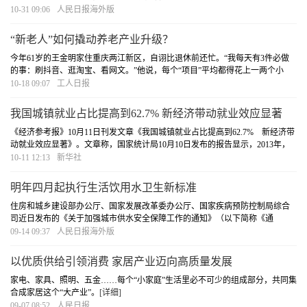
发展迅速，显示屏相关企业持续创新，为用户带来了更新更好的视听体验。
[详
10-31 09:06
人民日报海外版
细]
“新老人”如何撬动养老产业升级？
今年61岁的王金明家住重庆两江新区，自诩比退休前还忙。“我每天有3件必做
的事：刷抖音、逛淘宝、看网文。”他说，每个“项目”平均都得花上一两个小
时。
[详细]
10-18 09:07
工人日报
我国城镇就业占比提高到62.7% 新经济带动就业效应显著
《经济参考报》10月11日刊发文章《我国城镇就业占比提高到62.7% 新经济带
动就业效应显著》。文章称，国家统计局10月10日发布的报告显示，2013年，
我国城镇就业人员比重首次超越乡村，达到50.5%。2021年，城镇就业人员总量
10-11 12:13
新华社
达到46773万人，比2012年增加9486万人，年均增
[详细]
明年四月起执行生活饮用水卫生新标准
住房和城乡建设部办公厅、国家发展改革委办公厅、国家疾病预防控制局综合
司近日发布的《关于加强城市供水安全保障工作的通知》（以下简称《通
知》）提出，自2023年4月1日起，城市供水全面执行《生活饮用水卫生标准》
09-14 09:37
人民日报海外版
（GB5749-2022）；到2025年，建立较为完善的城市供水
[详细]
以优质供给引领消费 家居产业迈向高质量发展
家电、家具、照明、五金……每个“小家庭”生活里必不可少的组成部分，共同集
合成家居这个“大产业”。
[详细]
09-07 08:52
人民日报