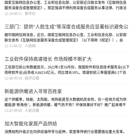
国家互联网信息办公室、工业和信息化部、公安部近日联合发布《互联网信息
服务深度合成管理规定》。规定强调不得利用深度合成服务从事法律、行政法
规禁止的活动，要求深度合成服务提供者落实信息安全主体责任，将于2023年1
12-20 08:51
新华社
月10日起施行。
[详细]
三部门：提供“人脸生成”等深度合成服务应显著标识避免公
众混淆
据中国网信网消息，近日，国家互联网信息办公室、工业和信息化部、公安部
联合发布《互联网信息服务深度合成管理规定》（以下简称《规定》），自
2023年1月10日起施行。其中提出，深度合成服务提供者和技术支持者提供智能
12-13 08:52
人民网
对话、合成人声、人脸生成、沉浸式拟真场景等生成
[详细]
工业软件保持高速增长 市场规模不断扩大
工信部日前公布数据显示，2022年1至10月份，我国软件和信息技术服务业(以下
简称软件业)业务收入84214亿元，同比增长10%，增速较前三季度提高0.2个百
分点；软件业利润总额10047亿元，同比增长4.5%，增速较前三季度提高1.8个百
12-08 09:19
经济日报
分点，呈现出平稳向好的运行态势。从细分数
[详细]
新能源供暖进入寻常百姓家
这个供暖季，核能、太阳能、地热能甚至大数据机房余热，在一些地方成为供
暖能源“新角色”。新能源供暖，暖气热不热？环保效果好不好？推广起来难不
难？记者进行了走访调研。
[详细]
12-02 09:09
人民日报
加大智能化家居产品供给
消费结构升级正在向供给端传导与延伸，家居等传统行业需要做出重大变革。