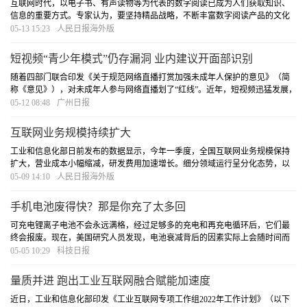
互联网时代，以电子书、有声读物等为代表的数字阅读已成为人们获取知识、
信息的重要方式。专家认为，要坚持精品战略，不断丰富数字阅读产品的文化
内涵，以优质内容给读者更多文化滋养；要坚持创新驱动，主动适应移动化智
05-13 15:23
人民日报海外版
能化的阅读趋势，让全场景的数字阅读惠及更多读
[详细]
短视频“青少年模式”仍存漏洞 业内建议开面部识别
随着四部门联合印发《关于规范网络直播打赏加强未成年人保护的意见》（简
称《意见》），对未成年人参与网络直播划了“红线”。近年，短视频迅猛发展，
用户规模逐年扩大，除了未成年人参与直播打赏等问题外，青少年沉迷短视频
05-12 08:48
广州日报
而引发的一系列问题，已成为许多家长的担忧
[详细]
互联网业务规模持续扩大
工业和信息化部日前发布的数据显示，今年一季度，全国互联网业务规模保持
扩大，营业成本小幅缩减，研发费用加速增长。细分领域运行呈分化态势，以
信息服务和网络销售服务为主的企业平稳较快增长，生活服务的平台企业收入
05-09 14:10
人民日报海外版
增速有所回落。
[详细]
手机电池废得快？那是你充了太多回
可充电锂离子电池不会永远满格，经过足够多的充电和再充电循环后，它们最
终会报废。现在，美国研究人员发现，电池衰减背后的因素实际上会随时间而
变化。早期，衰变似乎是由单个电极粒子的特性驱动的，但经过数十次充电循
05-05 10:29
科技日报
环后，这些粒子如何组合在一起更为重要。
[详细]
量质并进 跑出工业互联网融合赋能加速度
近日，工业和信息化部印发《工业互联网专项工作组2022年工作计划》（以下