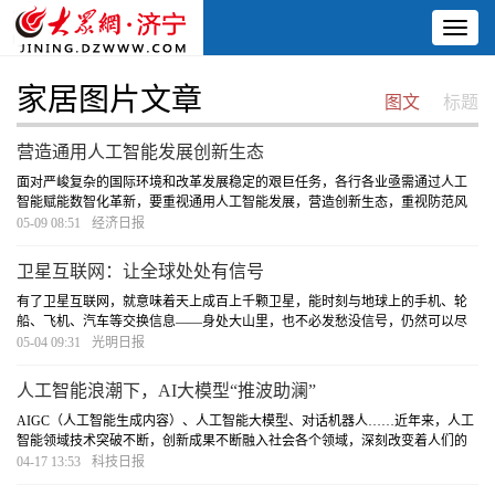
Toggl
naviga
家居图片文章
图文
标题
营造通用人工智能发展创新生态
面对严峻复杂的国际环境和改革发展稳定的艰巨任务，各行各业亟需通过人工
智能赋能数智化革新，要重视通用人工智能发展，营造创新生态，重视防范风
险。
[详细]
05-09 08:51
经济日报
卫星互联网：让全球处处有信号
有了卫星互联网，就意味着天上成百上千颗卫星，能时刻与地球上的手机、轮
船、飞机、汽车等交换信息——身处大山里，也不必发愁没信号，仍然可以尽
情地网上“冲浪”，无论是在陆地、海上或者空中，都可以准确获取货物的位置、
05-04 09:31
光明日报
温度等信息，船舶在哪儿、飞机实时动态都可
[详细]
人工智能浪潮下，AI大模型“推波助澜”
AIGC（人工智能生成内容）、人工智能大模型、对话机器人……近年来，人工
智能领域技术突破不断，创新成果不断融入社会各个领域，深刻改变着人们的
日常工作、生活方式。博鳌亚洲论坛2023年年会上，多位专家学者、行业领袖
04-17 13:53
科技日报
围绕人工智能领域技术突破和对人类社会的影响等
[详细]