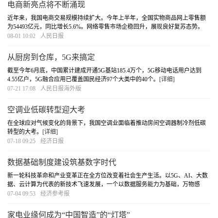
电商新亮点将不断涌现
近年来，我国电商交易规模持续扩大。今年上半年，全国实物商品网上零售额
为54493亿元，同比增长5.6%。网络零售市场企稳回升，展现良好复苏态势。
[详细]
08-01 10:02
人民日报
从厨房到仓库，5G来搞定
截至今年6月底，中国累计建成开通5G基站185.4万个，5G移动电话用户达到
4.55亿户，5G融合应用已覆盖国民经济97个大类中的40个。
[详细]
07-21 17:08
人民日报海外版
空调业低碳转型迎大考
在全球应对气候变化的背景下，我国空调业面临着推动房间空调器制冷剂低碳
转型的大考。
[详细]
07-18 09:25
经济日报
数据基础制度建设筑基数字时代
新一轮科技革命和产业变革正在全方位改变着社会生产生活。以5G、AI、大数
据、云计算为代表的新技术飞速发展，一个以数据服务能力为基础，万物感
知、万物互联、万物智能的数字经济时代正在加速到来。数据作为数字经济关
07-04 09:53
经济参考报
键要素，实施数据战略、积累数据资源、保障数据安
[详细]
家电业缘何成为“中国智造”的“灯塔”