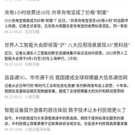
充电1小时收费达10元 共享充电宝成了价格“刺客”
小小充电宝竟能成为价格“刺客”？近日，“共享充电宝涨至4元每小时”的话题冲
上热搜。记者走访发现，北京各大商圈共享充电宝的收费标准混乱，同一条街
同一品牌，收费价格也不相同。共享充电宝越来越贵，但充电宝企业的日子并
08-31 08:43
北京日报
不好过，已上市的怪兽充电今年一季度的亏损
[详细]
世界人工智能大会即将落“沪” 八大应用场景展现AI“黑科技”
近日，记者从浦东人工智能创新生态媒体集中采访活动中获悉，2022世界人工
智能大会将于9月1日至3日在上海举行。
[详细]
08-29 10:00
科技日报
县县通5G、市市通千兆 我国建成全球规模最大信息通信网
络
记者从近日举行的“新时代工业和信息化发展”系列新闻发布会上获悉：十年来，
我国信息基础设施实现跨越发展，建成了全球规模最大的光纤和移动宽带网
络，全国已实现“村村通宽带”“县县通5G”“市市通千兆”。
[详细]
08-22 09:32
人民日报
智能设备提升游客的居住体验 数字技术让乡村民宿更火了
如今，乡村民宿成为众多游客旅途中的新选择。相较于提供标准化服务的酒
店，乡村民宿让游客更便于近距离体验当地文化。在促进乡村民宿高质量发展
过程中，数字化、智能化手段提供了有力支持。互联网平台成为吸引客源的重
08-19 15:06
人民日报海外版
要渠道，智慧民宿为游客带来升级服务体验，多地打
[详细]