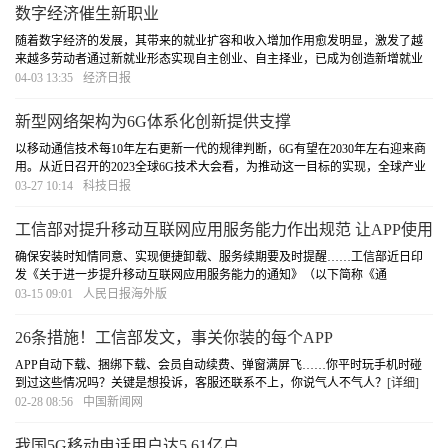
数字经济催生新职业
随着数字经济的发展，其带来的就业扩容和收入增加作用愈发明显，激发了越
来越多劳动者通过新就业形态实现自主创业、自主择业，已成为创造新增就业
的重要力量。如何进一步实现人力资源“质”的有效提升和“量”的合理增长，是数
04-03 13:35
经济日报
字经济发展中的必答题。
[详细]
新型网络架构为6G体系化创新提供支撑
以移动通信技术每10年左右更新一代的规律判断，6G有望在2030年左右迎来商
用。从近日召开的2023全球6G技术大会看，为推动这一目标的实现，全球产业
伙伴关于6G的讨论已从分散转向收拢，更多聚焦于愿景需求、关键技术、统一
03-27 10:14
科技日报
标准和未来新一代移动信息基础设施架构。
[详细]
工信部对提升移动互联网应用服务能力作出规范 让APP使用
体验更顺畅
确保安装时知情同意、实现便捷卸载、服务续期要及时提醒……工信部近日印
发《关于进一步提升移动互联网应用服务能力的通知》（以下简称《通
知》），共提出26条措施对移动互联网应用服务能力进行提升。其中，许多内
03-15 09:01
人民日报海外版
容受到关注和欢迎，频频登上网络热搜榜。
[详细]
26条措施！工信部发文，事关你装的每个APP
APP自动下载、捆绑下载、会员自动续费、弹窗满屏飞……你平时玩手机时碰
到过这些情况吗？关键是想投诉，客服还联系不上，你说气人不气人？
[详细]
02-28 08:56
中国新闻网
我国5G移动电话用户达5.61亿户