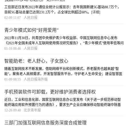
工信部近日发布2022年通信业统计公报显示：去年我国新建5G基站88.7万个，
目前5G基站总量已达到231.2万个，占全球比例超过60%。
[详细]
02-09 11:07
人民日报
青少年模式如何“好用爱用”
2022年11月30日，共青团中央维护青少年权益部、中国互联网信息中心发布
《2021年全国未成年人互联网使用情况研究报告》，“青少年模式”使用率低等问
题受到社会广泛关注。报告显示，有91.6%的家长知道青少年模式，但设置过此
01-16 08:46
人民日报
模式的未成年人和家长不到五成，其中有四成家
[详细]
智能助老：老人舒心，子女放心
随着互联网技术不断发展，借助网络平台和创新模式，养老服务也越来越“智
能”。聚焦老人高频需求，开发智慧服务平台，守护老人生命安全；建设智慧医
养平台，老人在线下单，医护上门服务；跌倒报警设备，第一时间响应老人的
01-09 08:55
人民日报海外版
求助需求……中国多地积极探索新业态，开发新
[详细]
手机预装软件可卸载，更好维护消费者选择权
近日，工业和信息化部、国家互联网信息办公室发布《关于进一步规范移动智
能终端应用软件预置行为的通告》，要求生产企业应确保移动智能终端中除基
本功能软件外的预置应用软件均可卸载，并提供安全便捷的卸载方式供用户选
12-26 09:40
北京青年报
择。基本功能软件限于“操作系统基本组件：系统
[详细]
三部门加强互联网信息服务深度合成管理