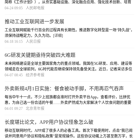
简称《工作计划》），从夯实基础设施、深化融合应用、强化技术创新、培育
产业生态、提升安全保障、完善要素保障等方面，提出了网络体系强基、平台
04-24 09:05
人民邮电报
体系壮大、数据汇聚赋能、新型模式培育等15大类
[详细]
推动工业互联网进一步发展
工业互联网赋能千行百业的过程具有长期性。推进数字化转型是一场“持久战”，
须保持战略定力，久久为功。
[详细]
04-18 16:15
人民日报
6G研发关键期亟待突破四大难题
未来网络建设是全球主要国家角力的重点领域。我国在5G研发、应用、建设等
领域走在全球前列，6G时代能否继续保持领先备受关注。近日，记者采访多位
业内人士了解到，未来3至5年将是6G技术研发的关键时期，迫切需要从网络架
04-07 08:45
经济参考报
构重建、关键应用挖潜、降低功耗、提升安全性上
[详细]
外卖新规4月1日实施：餐食被动手脚，不用再忍气吞声
每当中午十一点，不少上班族都会准时打开外卖平台App，查看评价，比拼优
惠，为自己选一份合适的午餐……外卖俨然成为大家解决个人饮食问题的重要
渠道，但是当面临诸如“外卖的味道很奇怪”“明明食品有问题，外卖店铺却不承
04-01 09:27
北京青年报
认”等问题时，却又大多选择了给个差评后便不
[详细]
长度堪比论文，APP用户协议怪象怎么破
移动互联网时代，APP成了很多人的必备工具。首次下载使用时，点击“我已阅
读并同意用户协议和隐私政策”是常规操作。这些协议动辄上万甚至数万字，长