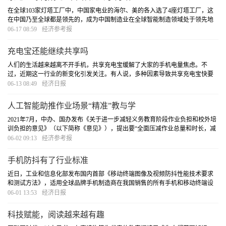
在全球103家灯塔工厂中，中国家电业的海尔、美的各入选了4座灯塔工厂，这
在中国乃至全球都是领先的，成为中国制造业在全球智能制造领域处于领先地
位的有力印证。
[详细]
06-17 08:59
经济参考报
充电宝还能继续共享吗
人们的生活越来越离不开手机，共享充电宝缓解了大家的手机电量焦虑。不
过，近期这一行业的新变化引发关注。有人说，多种因素导致共享充电宝快要
“没电”了；也有人认为，共享充电宝行业虽面临挑战与压力，但消费需求稳定，
06-13 08:49
经济日报
仍有可观的市场前景。共享充电宝行业目前发展
[详细]
人工智能助推作业场景“精准”教与学
2021年7月，中办、国办发布《关于进一步减轻义务教育阶段作业负担和校外培
训负担的意见》（以下简称《意见》），提出要“全面压减作业总量和时长，减
轻学生过重作业负担”。作业的价值和意义是什么？作业“减量提质”背后的要求
06-02 09:13
经济参考报
是“精准”，如何做到作业场景的精准？AI
[详细]
手机防抖有了行业标准
近日，工业和信息化部发布国内首部《移动终端图像及视频防抖性能技术要求
和测试方法》，适用全球品牌手机制造商在我国销售的所有手机和移动终端设
备，将于今年7月1日生效，这标志着手机防抖有了行业统一标准。
[详细]
06-01 13:53
经济日报
科技赋能，阅读越来越有趣