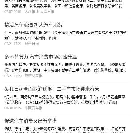
记者7月6日从省商务厅获悉，为进一步巩固前期促进汽车、家电消费政策成
果，省商务厅、省发展改革委、省工业和信息化厅、省财政厅日前联合印发
《关于继续实施促进汽车、家电消费政策的通知》，出台三项举措推动我省消
07-07 09:01
大众报业·大众日报
费市场加快回暖。
[详细]
搞活汽车流通 扩大汽车消费
近日，商务部等17部门印发了《关于搞活汽车流通 扩大汽车消费若干措施的通
知》，涉及6方面12条措施。
[详细]
07-21 17:21
经济日报
多环节发力 汽车消费市场加速升温
激发汽车消费，政策从多个环节发力，既稳住增量，又盘活存量。《经济参考
报》记者注意到，近期，中央层面不断明确二手车限迁、减免购置税、增加汽
车增量指标等政策安排，多地推出了落实举措。叠加购置税减免等利好，6月份
07-21 17:20
经济参考报
汽车消费加速回暖。
[详细]
8月1日起全面取消迁限！二手车市场迎来春天
6月22日，国务院召开常务会议，明确“对小型非营运二手车，8月1日起全面取
消迁入限制，10月1日起转移登记实行单独签注、核发临时号牌”。
[详细]
06-30 16:24
中国青年报
促进汽车消费又出新举措
活跃二手车市场、支持新能源汽车消费、完善汽车平行进口政策……日前召开