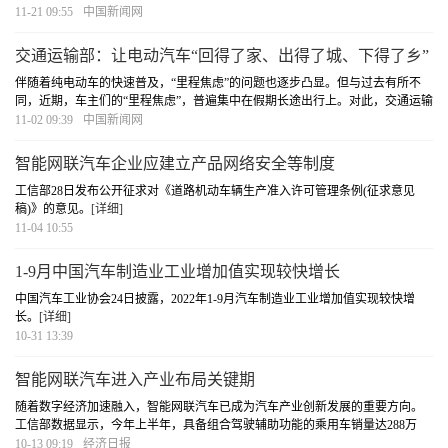
11-21 09:55
中国新闻网
交通运输部：让电动汽车“回得了家、出得了城、下得了乡”
伴随着纯电动车的快速普及，“里程焦虑”的问题也逐步凸显。但与过去有所不
同，近期，车主们的“里程焦虑”，普遍集中在假期长途出行上。对此，交通运输
部公路局副局长顾志峰在31日新闻发布会上表示，要“让电动汽车‘回得了家、出
11-02 09:39
中国新闻网
得了城、下得了乡’，让更多的电动车
[详细]
智能网联汽车企业应建立产品网络安全等制度
工信部28日发布公开征求对《道路机动车辆生产准入许可管理条例(征求意见
稿)》的意见。
[详细]
11-04 10:55
1-9月中国汽车制造业工业增加值实现较快增长
中国汽车工业协会24日披露，2022年1-9月汽车制造业工业增加值实现较快增
长。
[详细]
10-31 13:39
智能网联汽车进入产业布局关键期
随着数字经济加速融入，智能网联汽车已成为汽车产业创新发展的重要方向。
工信部数据显示，今年上半年，具备组合驾驶辅助功能的乘用车销量达288万
辆，渗透率升至32.4%，同比增长46.2%；17个测试示范区、16个“双智”试点城
10-13 09:19
经济日报