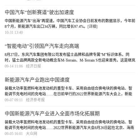
市完成3500多公里道路智能化升级改造，装配路侧
[详细]
中国汽车“创新赛道”驶出加速度
中国新能源汽车“出海”再提速。中国汽车工业协会日前发布的数据显示，今年前
8个月，新能源汽车出口34万辆，同比增长97.4%。
[详细]
10-31 13:40
“智能电动”引领国产汽车走向高端
8月27日，东风汽车集团有限公司发布猛士品牌和品牌专属“M”标识体系。同
时，猛士品牌两款全新电动概念车M-Terrain、M-Terrain S也迎来首秀。这是继岚
图品牌之后，东风公司聚力打造的又一高端品牌。
[详细]
09-14 11:06
经济日报
新能源汽车产业跑出中国速度
装载大功率氢燃料电池发动机的重型卡车、采用自由组合换电块的换电站、智
能调节充电时间的充电站……在日前举行的2022世界新能源汽车大会上，新能
源汽车产业链上下游技术创新和应用场景集中展现。
[详细]
09-07 09:11
经济参考报
中国新能源汽车产业进入全面市场化拓展期
装载大功率氢燃料电池发动机的重型卡车、采用自由组合换电块的换电站、智
能调节充电时间的充电站……2022世界新能源汽车大会8月26日起在北京、海南
两地以线下、线上方式举行，集中展现新能源汽车产业链上下游技术创新和应
09-05 16:01
大众网
用场景。
[详细]