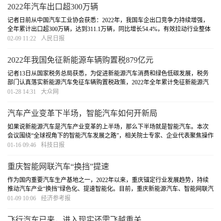
2022年汽车出口超300万辆
记者日前从中国汽车工业协会获悉：2022年，我国车企出口竞争力持续增强，
全年累计出口超300万辆，达到311.1万辆，同比增长54.4%，有效拉动行业整体
增长。
[详细]
02-09 11:22
人民日报
2022年我国免征新能源车辆购置税879亿元
记者13日从国家税务总局获悉，为促进新能源汽车消费和绿色低碳发展，税务
部门认真落实新能源汽车免征车辆购置税政策，2022年全年累计免征新能源汽
车车辆购置税879亿元，同比增长92.6%。
[详细]
01-28 14:31
大众网
汽车产业变革下半场，智能汽车如何开新局
如果说新能源汽车是汽车产业变革的上半场，那么下半场就是智能汽车。本次
会议围绕“全球视角下的智能汽车发展之路”，相关院士专家、企业代表聚焦操作
系统、顶层设计等话题展开了观点交锋。
[详细]
01-16 09:46
科技日报
重庆智能网联汽车“换挡”提速
作为国内重要汽车生产基地之一，2022年以来，重庆锚定行业发展趋势，持续
推动汽车产业“换挡”绿色化、提速智能化。目前，重庆新能源汽车、智能网联汽
车产量比重均已达15%。
[详细]
01-09 10:06
经济参考报
飞行汽车已来，进入现实还需飞越重关