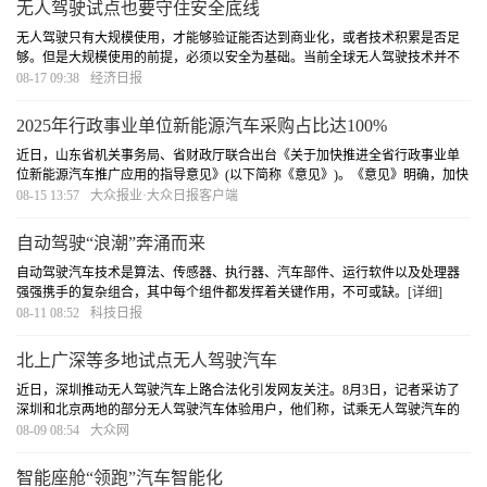
无人驾驶试点也要守住安全底线
无人驾驶只有大规模使用，才能够验证能否达到商业化，或者技术积累是否足
够。但是大规模使用的前提，必须以安全为基础。当前全球无人驾驶技术并不
成熟，自动驾驶系统的感知、识别和决策系统还存在瓶颈，整体的稳定性和可
08-17 09:38
经济日报
靠性还需要提升。自动驾驶“无人化商业运营”从
[详细]
2025年行政事业单位新能源汽车采购占比达100%
近日，山东省机关事务局、省财政厅联合出台《关于加快推进全省行政事业单
位新能源汽车推广应用的指导意见》(以下简称《意见》)。《意见》明确，加快
推进新能源汽车推广应用，要坚持多措并举，加大力度合理配置、使用新能源
08-15 13:57
大众报业·大众日报客户端
汽车，有效解决公务出行保障难、新能源汽车推
[详细]
自动驾驶“浪潮”奔涌而来
自动驾驶汽车技术是算法、传感器、执行器、汽车部件、运行软件以及处理器
强强携手的复杂组合，其中每个组件都发挥着关键作用，不可或缺。
[详细]
08-11 08:52
科技日报
北上广深等多地试点无人驾驶汽车
近日，深圳推动无人驾驶汽车上路合法化引发网友关注。8月3日，记者采访了
深圳和北京两地的部分无人驾驶汽车体验用户，他们称，试乘无人驾驶汽车的
流程像打网约车一样方便，并且相关手机APP上可领免费券或1.5折优惠券上车
08-09 08:54
大众网
体验。
[详细]
智能座舱“领跑”汽车智能化