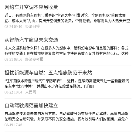
网约车开空调不应另收费
近日，有关网约车司机与乘客的“空调之争”引发讨论。个别司机以“单价太便
宜、成本太高”为由，提出开空调要另收费，否则拒载；乘客则认为大热天开空
调理所应当，不能乱收费。网约车“空调之争”的背后，实质是服务质量问题。
08-24 09:10
经济日报
[详细]
从智能汽车窥见未来交通
未来交通系统什么样？在很多人的想象中，是科幻电影中所呈现的那样：各式
各样的交通工具在城市错综复杂的空间中快速高效而又井然有序地运行。这种
理想的交通系统并非遥不可及，在新技术密集爆发的当下，理想正逐渐照进现
08-31 08:56
经济参考报
实。
[详细]
担忧新能源车自燃：五点措施防范于未然
“往车顶泼水降温”“给汽车穿防晒衣”......近日，连续的高温天气让一些新能源汽
车车主“忧心忡忡”，并想出不少办法给爱车降温。
[详细]
08-22 10:04
人民网
自动驾驶规范需加快建立
自动驾驶技术是未来的发展方向。自动驾驶分为有条件自动驾驶、高度自动驾
驶和完全自动驾驶，并采取不同的安全措施，将有效引导人们的预期，避免产
生误解。
[详细]
08-19 17:46