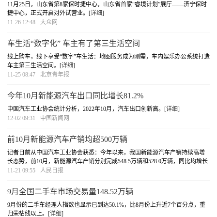
11月25日，山东省第8家保时捷中心，山东省首家“睿境计划”展厅——济宁保时
捷中心，正式开启对外试营业。
[详细]
11-26 12:48
大众网
车生活“数字化” 车主有了第三生活空间
线上购车，线下享受“数字”车生活：地图服务成为刚需，车内娱乐办公系统打造
车主第三生活空间。
[详细]
11-25 08:47
北京青年报
今年10月新能源汽车出口同比增长81.2%
中国汽车工业协会统计分析，2022年10月，汽车出口创新高。
[详细]
12-02 09:31
中国新闻网
前10月新能源汽车产销均超500万辆
记者日前从中国汽车工业协会获悉：今年以来，我国新能源汽车产销持续高增
长态势，前10月，新能源汽车产销分别完成548.5万辆和528.0万辆，同比均增长
1.1倍。
[详细]
11-21 09:55
人民日报
9月全国二手车市场交易量148.52万辆
9月份的二手车经理人指数也显示已到达50.1%，比8月份上升近7个百分点，重
归荣枯线以上。
[详细]