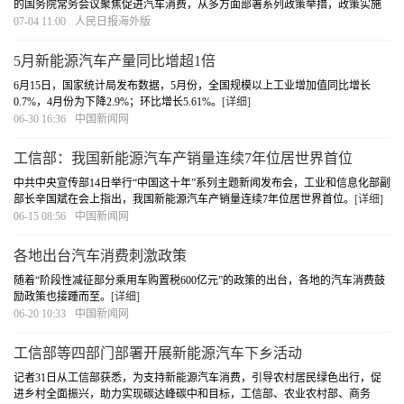
的国务院常务会议聚焦促进汽车消费，从多方面部署系列政策举措，政策实施
预测今年增加汽车及相关消费大约2000亿元。
[详细]
07-04 11:00
人民日报海外版
5月新能源汽车产量同比增超1倍
6月15日，国家统计局发布数据，5月份，全国规模以上工业增加值同比增长
0.7%，4月份为下降2.9%；环比增长5.61%。
[详细]
06-30 16:36
中国新闻网
工信部：我国新能源汽车产销量连续7年位居世界首位
中共中央宣传部14日举行“中国这十年”系列主题新闻发布会，工业和信息化部副
部长辛国斌在会上指出，我国新能源汽车产销量连续7年位居世界首位。
[详细]
06-15 08:56
中国新闻网
各地出台汽车消费刺激政策
随着“阶段性减征部分乘用车购置税600亿元”的政策的出台，各地的汽车消费鼓
励政策也接踵而至。
[详细]
06-20 10:33
中国新闻网
工信部等四部门部署开展新能源汽车下乡活动
记者31日从工信部获悉，为支持新能源汽车消费，引导农村居民绿色出行，促
进乡村全面振兴，助力实现碳达峰碳中和目标，工信部、农业农村部、商务