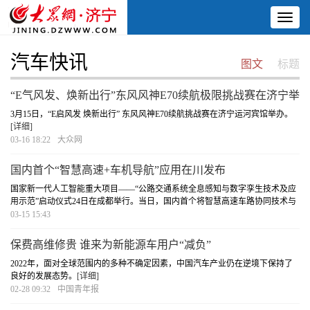
Toggl
naviga
汽车快讯
图文
标题
“E气风发、焕新出行”东风风神E70续航极限挑战赛在济宁举
办
3月15日，“E启风发 焕新出行” 东风风神E70续航挑战赛在济宁运河宾馆举办。
[详细]
03-16 18:22
大众网
国内首个“智慧高速+车机导航”应用在川发布
国家新一代人工智能重大项目——“公路交通系统全息感知与数字孪生技术及应
用示范”启动仪式24日在成都举行。当日，国内首个将智慧高速车路协同技术与
车机导航融合的应用正式发布，可让普通车辆更加智能，未来将向全国公路推
03-15 15:43
广。
[详细]
保费高维修贵 谁来为新能源车用户“减负”
2022年，面对全球范围内的多种不确定因素，中国汽车产业仍在逆境下保持了
良好的发展态势。
[详细]
02-28 09:32
中国青年报