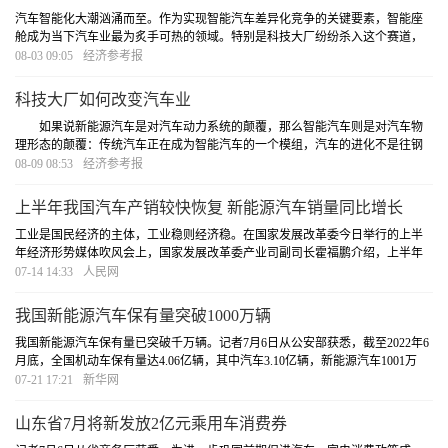
汽车智能化大潮汹涌而至。作为实现智能汽车差异化竞争的关键要素，智能座
舱成为当下汽车业最为炙手可热的领域。特别是科技大厂纷纷杀入这个赛道，
多种新技术的融合赋能，让智能座舱打开更具想象力的空间。
[详细]
08-03 09:05
经济参考报
科技大厂如何改变汽车业
如果说新能源汽车是对汽车动力系统的颠覆，那么智能汽车则是对汽车物
理形态的颠覆：传统汽车正在成为智能汽车的一个模组，汽车的进化不是往钢
铁里加注数据而是往数据中加注钢铁。从这个角度观察科技大厂纷纷切入智能
08-09 08:53
经济参考报
座舱领域的现象，不难发现未来汽车业至少面临三
[详细]
上半年我国汽车产销较快恢复 新能源汽车销量同比增长
120%
工业是国民经济的主体，工业稳则经济稳。在国家发展改革委今日举行的上半
年经济形势媒体吹风会上，国家发展改革委产业司副司长霍福鹏介绍，上半年
我国汽车产业产销量实现较快恢复。其中，新能源汽车保持快速增长态势，上
07-14 14:33
人民网
半年销售260万辆，同比增长120%。
[详细]
我国新能源汽车保有量突破1000万辆
我国新能源汽车保有量已突破千万辆。记者7月6日从公安部获悉，截至2022年6
月底，全国机动车保有量达4.06亿辆，其中汽车3.10亿辆，新能源汽车1001万
辆；机动车驾驶人4.92亿人，其中汽车驾驶人4.54亿人。
[详细]
07-21 17:21
新华网
山东省7月将新发放2亿元乘用车消费券