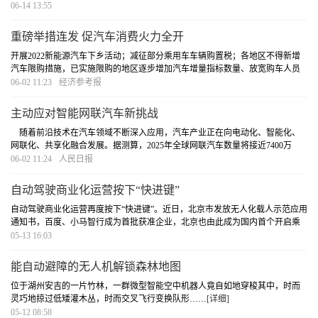
部、国家能源局近日联合印发通知，部署开展2022年新能源汽车下乡活动。
[详
06-14 13:55
细]
重磅举措连发 促汽车消费火力全开
开展2022新能源汽车下乡活动；减征部分乘用车车辆购置税；各地区不得新增
汽车限购措施，已实施限购的地区逐步增加汽车增量指标数量、放宽购车人员
资格限制，鼓励实施城区、郊区指标差异化政策……5月31日一天内，多个利好
06-02 11:23
经济参考报
汽车消费的重磅政策接连落地。
[详细]
主动应对智能网联汽车新挑战
随着前沿技术在汽车领域不断深入应用，汽车产业正在向电动化、智能化、
网联化、共享化融合发展。据测算，2025年全球网联汽车数量将接近7400万
辆，其中，中国的网联汽车数量将达到2800万辆，中国将成为世界第一大智能
06-02 11:24
人民日报
汽车市场。
[详细]
自动驾驶商业化运营按下“快进键”
自动驾驶商业化运营再度按下“快进键”。近日，北京市发放无人化载人示范应用
通知书，百度、小马智行成为首批获准企业，北京也由此成为国内首个开启乘
用车无人化运营试点的城市。
[详细]
05-13 16:03
能自动避障的无人机解锁森林地图
位于湖州安吉的一片竹林，一群微型智能空中机器人竟自如地穿梭其中，时而
灵巧地掠过低矮灌木丛，时而交叉飞行变换队形……
[详细]
05-12 08:58