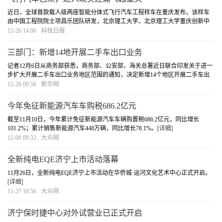
近日，全球首款载人级两座智能分体式飞行汽车工程样车在重庆发布，该样车
由中国工程院院士项昌乐团队研发，北京理工大学、北京理工大学重庆创新中
心、酷黑科技（北京）有限公司与重庆市联合发布。这款飞行汽车采用了自主
12-26 14:00
科技日报
垂直起降飞行器、智能操控座舱和自动驾驶底盘三
[详细]
三部门：新增14地开展二手车出口业务
记者12月6日从商务部获悉，商务部、公安部、海关总署近日联合印发关于进一
步扩大开展二手车出口业务地区范围的通知，决定新增14个地区开展二手车出
口业务。
[详细]
12-26 09:58
新华网
今年免征新能源汽车车购税686.2亿元
截至11月10日，今年累计免征新能源汽车车辆购置税686.2亿元，同比增长
101.2%；累计销售新能源汽车448万辆，同比增长78.1%。
[详细]
12-08 09:32
大众网
全新纯电EQE济宁上市活动落幕
11月26日，全新纯电EQE济宁上市活动在华侨城·运河文化艺术中心正式开启。
[详细]
11-27 18:56
大众网
济宁保时捷中心对外试营业已正式开启