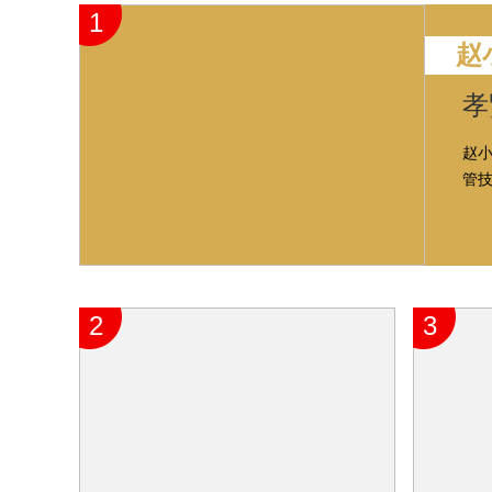
1
赵
孝
赵
管
2
3