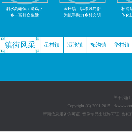
泗水高峪镇：送戏下
金庄镇：以移风易俗
柘沟
乡丰富群众生活
为抓手助力乡村文明
体化
镇街风采
星村镇
泗张镇
柘沟镇
华村镇
关于我们
Copyright (C) 2001-2015 dzww
新闻信息服务许可证
音像制品出版许可证
鲁ICP