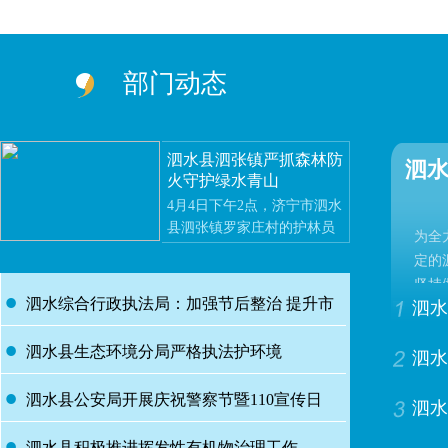
部门动态
泗水县泗张镇严抓森林防
泗水
火守护绿水青山
4月4日下午2点，济宁市泗水
县泗张镇罗家庄村的护林员
为全
仲伟龙骑着摩托车，开始了
定的
今天的第三次巡山。“护林的
坚持
活儿可马虎不得！”仲伟龙
泗水综合行政执法局：加强节后整治 提升市
泗水
以“
说。
措，
泗水县生态环境分局严格执法护环境
容秩序
泗水
泗水县公安局开展庆祝警察节暨110宣传日
泗水
泗水县积极推进挥发性有机物治理工作