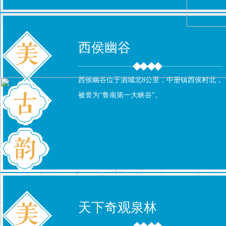
西侯幽谷
西侯幽谷位于泗城北8公里，中册镇西侯村北，
被誉为“鲁南第一大峡谷”。
天下奇观泉林