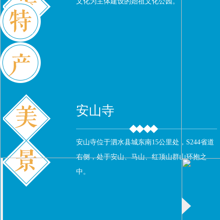
文化为主体建设的始祖文化公园。
泗水
泗水西瓜
安山寺
种植的西
县素有“
安山寺位于泗水县城东南15公里处，S244省道
誉。
右侧，处于安山、马山、红顶山群山环抱之
中。
干贝熘黄菜
干贝熘黄菜属清真菜。